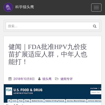
S
科学猫头鹰
TOGG
k
i
p
搜
t
索：
o
m
健闻｜FDA批准HPV九价疫
a
苗扩展适应人群，中年人也
i
n
能打！
c
o
n
2018年10月8日
猫头鹰
健闻专评
t
e
n
t