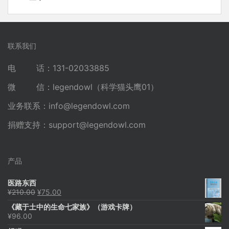
联系我们
电 话：131-02033885
微 信：legendowl（科学猫头鹰01）
业务联系：
info@legendowl.com
捐赠支持：
support@legendowl.com
产品
医路东西
原
当
¥
210.00
¥
75.00
价
前
《藏于土中的生命七家族》（游戏卡牌）
为：
价
¥
96.00
¥210.00。
格
为：