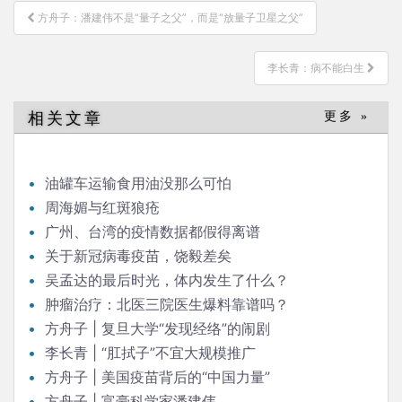
文
方舟子：潘建伟不是“量子之父”，而是“放量子卫星之父”
章
导
李长青：病不能白生
航
相关文章
更多 »
油罐车运输食用油没那么可怕
周海媚与红斑狼疮
广州、台湾的疫情数据都假得离谱
关于新冠病毒疫苗，饶毅差矣
吴孟达的最后时光，体内发生了什么？
肿瘤治疗：北医三院医生爆料靠谱吗？
方舟子 | 复旦大学“发现经络”的闹剧
李长青 | “肛拭子”不宜大规模推广
方舟子 | 美国疫苗背后的“中国力量”
方舟子 | 富豪科学家潘建伟