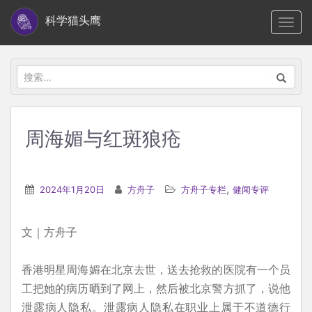
S
科学猫头鹰
TOGG
k
i
p
搜
t
索：
o
m
周海媚与红斑狼疮
a
i
n
,
2024年1月20日
方舟子
方舟子专栏
健闻专评
c
o
文｜方舟子
n
t
香港明星周海媚在北京去世，送去抢救的医院有一个员
e
工把她的病历晒到了网上，然后被北京警方抓了，说他
n
泄露病人隐私。泄露病人隐私在职业上属于不道德行
t