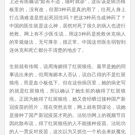
上还有医嘱说“如有不适，随时就诊”，这应该是病历模
板里的，没有改，但那3种药是真的用了，往死人身上
打点滴难道是想起死回生吗？把这3种药当成神药了？
中国的医生就是这么神，居然对死了很久的病人也进行
抢救。网上有不少医生说，用这3种药是抢救休克病人
的常规做法，无可厚非，很正常。中国这些医生弱智到
连休克和死亡都分不清楚的地步了。
生前就有传闻，说周海媚得了红斑狼疮。最早是她的同
事说出来的，但周海媚本人否认，说自己得的不是红斑
狼疮，而是血小板低下。但在这份病历里，她的病史写
的就是红斑狼疮，所以确认了她生前的确得了红斑狼
疮。正因为她得了红斑狼疮，她又曾经晒过接种国产新
冠疫苗的照片，现在突然去世，网上就有阴谋论，说她
是接种了国产新冠疫苗才死的。法轮功网上的视频节目
因此散布说，得了红斑狼疮的人不能接种疫苗。法轮功
的人一贯反对疫苗，这次以为又抓住一个机会来妖魔化