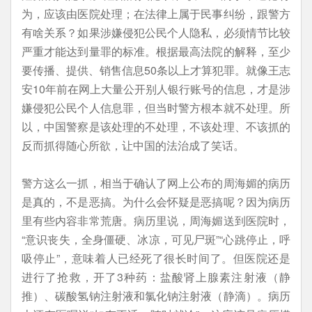
为，应该由医院处理；在法律上属于民事纠纷，跟警方
有啥关系？如果涉嫌侵犯公民个人隐私，必须情节比较
严重才能达到量罪的标准。根据最高法院的解释，至少
要传播、提供、销售信息50条以上才算犯罪。就像王志
安10年前在网上大量公开别人银行账号的信息，才是涉
嫌侵犯公民个人信息罪，但当时警方根本就不处理。所
以，中国警察是该处理的不处理，不该处理、不该抓的
反而抓得随心所欲，让中国的法治成了笑话。
警方这么一抓，相当于确认了网上公布的周海媚的病历
是真的，不是恶搞。为什么会怀疑是恶搞呢？因为病历
里有些内容非常荒唐。病历里说，周海媚送到医院时，
“意识丧失，全身僵硬、冰凉，可见尸斑”“心跳停止，呼
吸停止”，意味着人已经死了很长时间了。但医院还是
进行了抢救，开了3种药：盐酸肾上腺素注射液（静
推）、碳酸氢钠注射液和氯化钠注射液（静滴）。病历