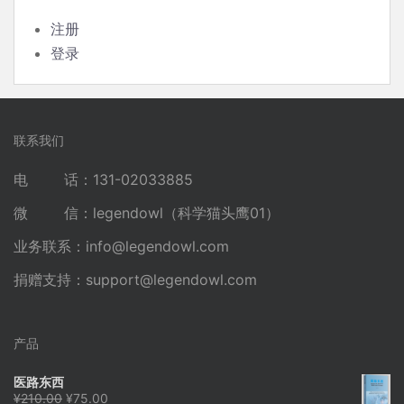
注册
登录
联系我们
电 话：131-02033885
微 信：legendowl（科学猫头鹰01）
业务联系：
info@legendowl.com
捐赠支持：
support@legendowl.com
产品
医路东西
原
当
¥
210.00
¥
75.00