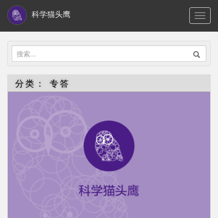
S
科学猫头鹰
TOGG
k
i
p
搜
t
索：
o
分类：
专答
m
a
i
n
c
o
n
t
e
n
t