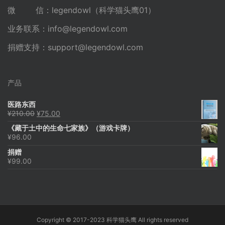
微 信：legendowl（科学猫头鹰01）
业务联系：
info@legendowl.com
捐赠支持：
support@legendowl.com
产品
医路东西
原
当
¥
210.00
¥
75.00
价
前
《藏于土中的生命七家族》（游戏卡牌）
为：
价
¥
96.00
¥210.00。
格
为：
捐赠
¥75.00。
¥
99.00
Copyright © 2017-2023 科学猫头鹰 All rights reserved