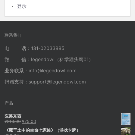
登录
联系我们
电 话：131-02033885
微 信：legendowl（科学猫头鹰01）
业务联系：
info@legendowl.com
捐赠支持：
support@legendowl.com
产品
医路东西
原
当
¥
210.00
¥
75.00
价
前
《藏于土中的生命七家族》（游戏卡牌）
为：
价