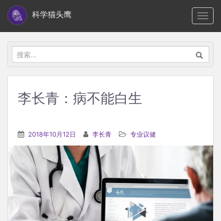
S
科学猫头鹰
TOGG
k
i
p
搜
t
索：
o
m
李长青：病不能白生
a
i
n
2018年10月12日
李长青
专业议健
c
o
n
t
e
n
t