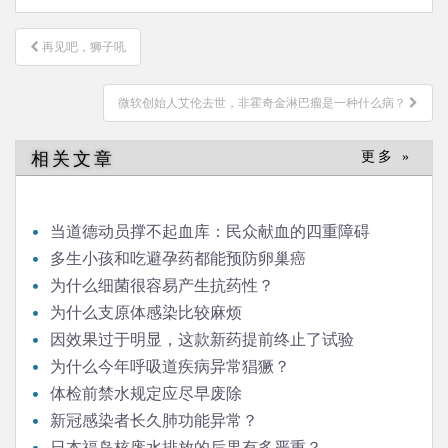
文
再见吧，狮子吼
章
导
微软创始人艾伦去世，非霍奇金淋巴瘤是一种什么病？
航
相关文章
更多 »
当道德动员撑不起血库：民众献血的四重障碍
多生小孩和吃避孕药都能预防卵巢癌
为什么细菌很容易产生抗药性？
为什么支原体感染比较麻烦
因效果过于明显，这款新药提前终止了试验
为什么今年呼吸道疾病异常猖獗？
体检前禁水规定应尽早废除
新冠感染者长久肺功能异常？
日本福岛核废水排放的后果有多严重？