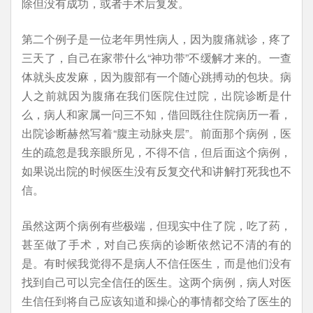
除但没有成功，或者手术后复发。
第二个例子是一位老年男性病人，因为腹痛就诊，疼了
三天了，自己在家带什么“神功带”不缓解才来的。一查
体就头皮发麻，因为腹部有一个随心跳搏动的包块。病
人之前就因为腹痛在我们医院住过院，出院诊断是什
么，病人和家属一问三不知，借回既往住院病历一看，
出院诊断赫然写着“腹主动脉夹层”。前面那个病例，医
生的疏忽是我亲眼所见，不得不信，但后面这个病例，
如果说出院的时候医生没有反复交代和讲解打死我也不
信。
虽然这两个病例有些极端，但现实中住了院，吃了药，
甚至做了手术，对自己疾病的诊断依然记不清的有的
是。有时候我觉得不是病人不信任医生，而是他们没有
找到自己可以完全信任的医生。这两个病例，病人对医
生信任到将自己应该知道和操心的事情都交给了医生的