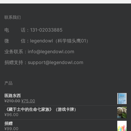
联系我们
电 话：131-02033885
微 信：legendowl（科学猫头鹰01）
业务联系：
info@legendowl.com
捐赠支持：
support@legendowl.com
产品
医路东西
原
当
¥
210.00
¥
75.00
价
前
《藏于土中的生命七家族》（游戏卡牌）
为：
价
¥
96.00
¥210.00。
格
为：
捐赠
¥75.00。
¥
99.00