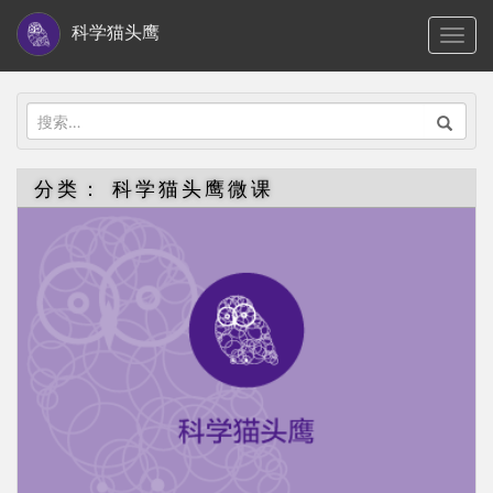
S
科学猫头鹰
TOGG
k
i
p
搜
t
索：
o
分类：
科学猫头鹰微课
m
a
i
n
c
o
n
t
e
n
t