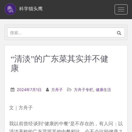
S
科学猫头鹰
TOGG
k
i
p
搜
t
索：
o
m
“清淡”的广东菜其实并不健
a
康
i
n
c
,
2024年7月1日
方舟子
方舟子专栏
健康生活
o
n
t
文｜方舟子
e
n
我以前曾经谈到“健康的中餐”是不存在的，有人问：以
t
清淡著称的广东菜跟其他中餐相比，会不会比较健康？