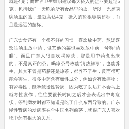
就是4克；而世界卫生组织建议每天摄入的盐不要超过5
克，包括我们一天吃的所有食品里的盐。所以，光是两
碗汤里的盐，量就高达4克，摄入的盐很容易超标，而
且是远远的超标。
广东饮食还有一个很不好的习惯：喜欢放中药。熬汤喜
欢往汤里放中药，做其他的菜也喜欢放中药，号称“药
膳”。而且广东人很喜欢喝凉茶，那是用中药煮出来
的，不是真正的茶。喝凉茶号称能“清热解毒”，也能养
生。其实不管是药膳还是凉茶，都养不了生，反而很可
能会害生。很多中药含有毒性成分，例如含有致癌物；
有肾毒性，能导致慢性肾病。因为吃了以后并不会马上
就毒性发作，往往要很长时间之后才会表现出中毒症
状，等到病发时都不知道是吃了什么东西导致的。广东
慢性肾病的发病率在全中国名列前茅，就跟广东人喜欢
吃中药有很大的关系。