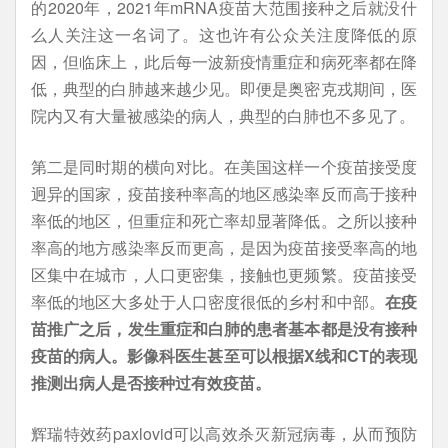
的2020年，2021年mRNA疫苗大范围接种之后就没什
么人关注这一名词了。这也许有公众关注度降低的原
因，但临床上，此后每一波新疫情重症和病死率都在降
低，典型的白肺越来越少见。即便是奥密克戎期间，医
院内又有大量被感染的病人，典型的白肺也不多见了。
第二是同时期的横向对比。在美国这样一个疫苗接受度
迥异的国家，疫苗接种率高的地区感染率反而高于接种
率低的地区，但重症和死亡率却显著降低。之所以接种
率高的地方感染率反而更高，是因为疫苗接受率高的地
区集中在城市，人口更密集，接触也更频繁。疫苗接受
率低的地区大多处于人口密度很低的乡村和中部。
在疫
苗推广之后，发生重症和白肺的患者基本都是没有接种
疫苗的病人。影像科医生甚至可以根据
X
线和
CT
的表现
推测出病人是否接种过有效疫苗。
辉瑞特效药paxlovid可以高效杀灭新冠病毒，从而预防