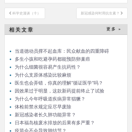
文
科学史漫谈（十）
新冠感染何时用抗生素？
章
导
相关文章
更多 »
航
当道德动员撑不起血库：民众献血的四重障碍
多生小孩和吃避孕药都能预防卵巢癌
为什么细菌很容易产生抗药性？
为什么支原体感染比较麻烦
医生也会弄错，你真的理解“循证医学”吗？
因效果过于明显，这款新药提前终止了试验
为什么今年呼吸道疾病异常猖獗？
体检前禁水规定应尽早废除
新冠感染者长久肺功能异常？
日本福岛核废水排放的后果有多严重？
疫苗会不会导致肺结节？