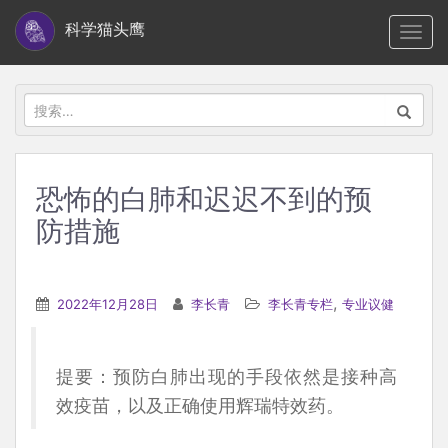
S
科学猫头鹰
TOGG
k
i
p
搜
t
索：
o
m
恐怖的白肺和迟迟不到的预
a
防措施
i
n
c
,
2022年12月28日
李长青
李长青专栏
专业议健
o
n
t
提要：预防白肺出现的手段依然是接种高
e
效疫苗，以及正确使用辉瑞特效药。
n
t