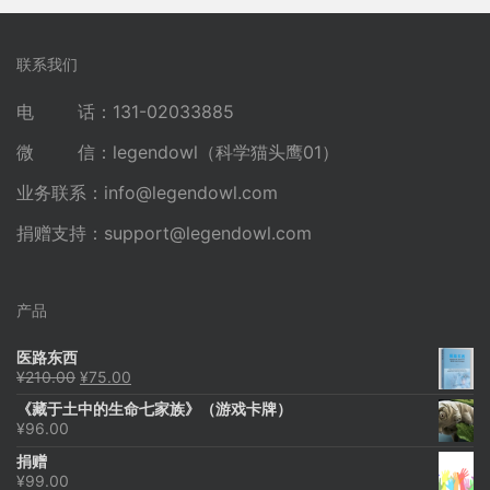
联系我们
电 话：131-02033885
微 信：legendowl（科学猫头鹰01）
业务联系：
info@legendowl.com
捐赠支持：
support@legendowl.com
产品
医路东西
原
当
¥
210.00
¥
75.00
价
前
《藏于土中的生命七家族》（游戏卡牌）
为：
价
¥
96.00
¥210.00。
格
为：
捐赠
¥75.00。
¥
99.00