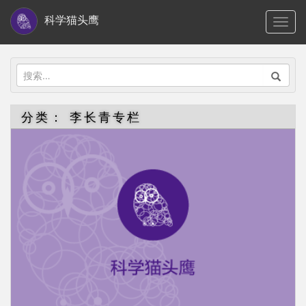
S
科学猫头鹰
TOGG
k
i
p
搜
t
索：
o
分类：
李长青专栏
m
a
i
n
c
o
n
t
e
n
t