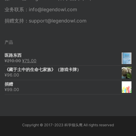
业务联系：
info@legendowl.com
捐赠支持：
support@legendowl.com
产品
医路东西
原
当
¥
210.00
¥
75.00
价
前
《藏于土中的生命七家族》（游戏卡牌）
为：
价
¥
96.00
¥210.00。
格
为：
捐赠
¥75.00。
¥
99.00
Copyright © 2017-2023 科学猫头鹰 All rights reserved