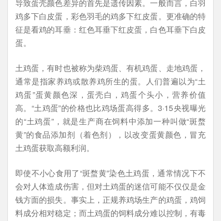
导致蛋壳颜色差异的首先是遗传因素。一般而言，白羽
鸡多下白皮蛋，彩色羽毛的鸡多下红皮蛋。更准确的特
征是看鸡的耳垂：红色耳垂下红皮蛋，白色耳垂下白皮
蛋。
土鸡蛋，有时也被称为柴鸡蛋、有机鸡蛋、走地鸡蛋，
通常是指家养鸡或散养鸡所生的蛋。人们普遍以为“土
鸡蛋”蛋黄颜色深，蛋壳白，鸡蛋个头小，营养价值
高。“土鸡蛋”的价格也比鸡场蛋高得多。3·15央视曝光
的“土鸡蛋”，就是生产商在饲料中添加一种叫做“斑蝥
黄”的食品添加剂（着色剂），以改变蛋黄颜色，冒充
土鸡蛋获取高额利润。
即使不小心食用了“斑蝥黄”染色土鸡蛋，通常情况下不
会对人体造成伤害，但对土鸡蛋的迷信可能不仅仅是金
钱方面的损失。事实上，正规养鸡场生产的鸡蛋，鸡饲
料成分相对稳定；而土鸡蛋的饲料成分难以控制，有毒