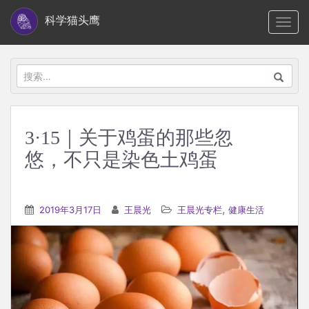
S
科学猫头鹰
TOGG
k
i
p
搜
t
索：
o
m
3·15｜关于鸡蛋的那些忽
a
悠，不只是染色土鸡蛋
i
n
c
,
2019年3月17日
王晨光
王晨光专栏
健康生活
o
n
t
e
n
t