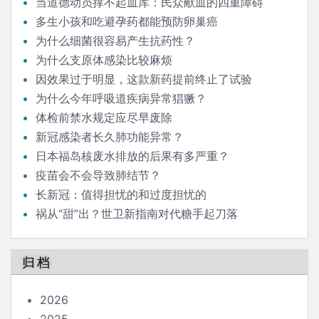
当道德动员撑不起血库：民众献血的四重障碍
多生小孩和吃避孕药都能预防卵巢癌
为什么细菌很容易产生抗药性？
为什么支原体感染比较麻烦
因效果过于明显，这款新药提前终止了试验
为什么今年呼吸道疾病异常猖獗？
体检前禁水规定应尽早废除
新冠感染者长久肺功能异常？
日本福岛核废水排放的后果有多严重？
疫苗会不会导致肺结节？
长新冠：值得担忧的和过度担忧的
祸从“甜”出？世卫新指南对代糖手起刀落
归档
2026