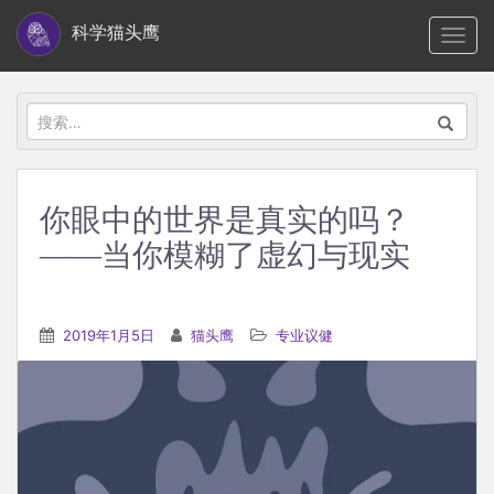
S
科学猫头鹰
TOGG
k
i
p
搜
t
索：
o
m
你眼中的世界是真实的吗？
a
——当你模糊了虚幻与现实
i
n
c
2019年1月5日
猫头鹰
专业议健
o
n
t
e
n
t