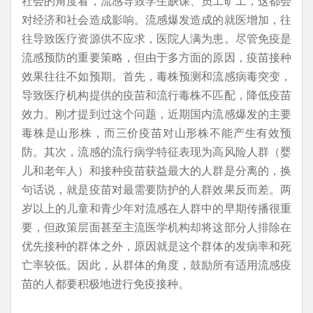
社会的角度看，流感导致学生缺课、员工旷工，这都会
对经济和社会造成影响。流感爆发造成的就医增加，往
往导致医疗资源供不应求，医院人满为患。尽管免疫是
流感预防的重要策略，但由于多方面的原因，疫苗接种
效果往往不如预期。首先，毒株预测和流感病毒突变，
导致医疗机构提供的疫苗和流行毒株不匹配，降低疫苗
效力。刚才提到过这个问题，近期国内流感爆发的主要
毒株是山形株，而三价疫苗对山形株不能产生有效预
防。其次，流感的流行病学特征表现为高风险人群（婴
儿和老年人）和接种疫苗获益最大的人群是分离的，换
句话说，就是疫苗对最需要防护的人群效果反而差。两
岁以上的儿童和青少年对流感在人群中的早期传播很重
要，但政策层面甚至主流医学机构却将这部分人排除在
优先接种的群体之外，原因就是这个群体的发病率和死
亡率较低。因此，从群体的角度，鼓励所有适用流感疫
苗的人都要积极地进行免疫接种。