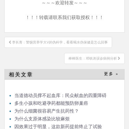
～～～欢迎转发～～～
！！！转载请联系我们获取授权！！！
文
李长青：警惕营养学大V的伪科学，看看喝水伪保健是怎么回事
章
导
棒棒医生：邓铁涛误诊病例分析
航
相关文章
更多 »
当道德动员撑不起血库：民众献血的四重障碍
多生小孩和吃避孕药都能预防卵巢癌
为什么细菌很容易产生抗药性？
为什么支原体感染比较麻烦
因效果过于明显，这款新药提前终止了试验