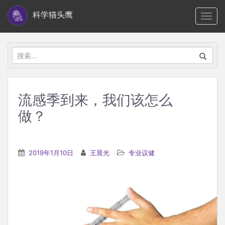
S
科学猫头鹰
TOGG
k
i
p
搜
t
索：
o
m
流感季到来，我们该怎么
a
做？
i
n
c
2019年1月10日
王晨光
专业议健
o
n
t
e
n
t