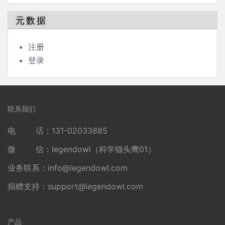
元数据
注册
登录
联系我们
电 话：131-02033885
微 信：legendowl（科学猫头鹰01）
业务联系：
info@legendowl.com
捐赠支持：
support@legendowl.com
产品