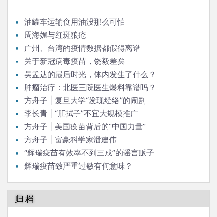
油罐车运输食用油没那么可怕
周海媚与红斑狼疮
广州、台湾的疫情数据都假得离谱
关于新冠病毒疫苗，饶毅差矣
吴孟达的最后时光，体内发生了什么？
肿瘤治疗：北医三院医生爆料靠谱吗？
方舟子 | 复旦大学“发现经络”的闹剧
李长青 | “肛拭子”不宜大规模推广
方舟子 | 美国疫苗背后的“中国力量”
方舟子 | 富豪科学家潘建伟
“辉瑞疫苗有效率不到三成”的谣言贩子
辉瑞疫苗致严重过敏有何意味？
归档