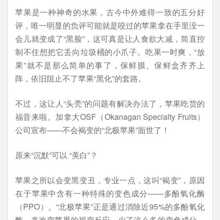
苹果是一种神奇的水果，古今中外难得一致的五分好
评，唯一明显的负评可能就是咬过的苹果拿在手里没一
会儿就变成了“黑脸”，这可真是让人食欲大减，简直控
制不住想把它丢向垃圾桶的小爪子。吃果一时爽，“放
果”就不是那么简单的事了，保鲜膜、保鲜盒齐齐上
阵，依旧阻止不了苹果“黑化”的套路。
不过，这让人“头秃”的问题有解决办法了，苹果吃货的
福音来啦。加拿大OSF（Okanagan Specialty Fruits）
公司宣布——不会褐变的“北极苹果”面世了！
原来“沉默”可以 “美白”？
苹果之所以会变黑变丑，专业一点，这叫“褐变”，原因
在于苹果中含有一种特殊的变色成分——多酚氧化酶
（PPO）。“北极苹果”正是通过消除近95%的多酚氧化
酶，来改变苹果的褐变反应。少了这么多的变色成分，