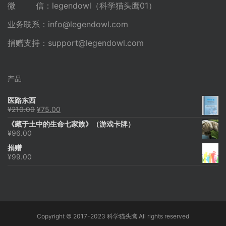
微 信：legendowl（科学猫头鹰01）
业务联系：
info@legendowl.com
捐赠支持：
support@legendowl.com
产品
医路东西
原
当
¥
210.00
¥
75.00
价
前
《藏于土中的生命七家族》（游戏卡牌）
为：
价
¥
96.00
¥210.00。
格
为：
捐赠
¥75.00。
¥
99.00
Copyright © 2017-2023 科学猫头鹰 All rights reserved