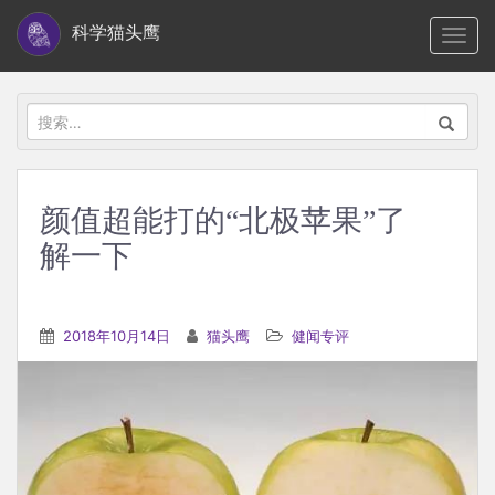
S
科学猫头鹰
TOGG
k
i
p
搜
t
索：
o
m
颜值超能打的“北极苹果”了
a
解一下
i
n
c
2018年10月14日
猫头鹰
健闻专评
o
n
t
e
n
t