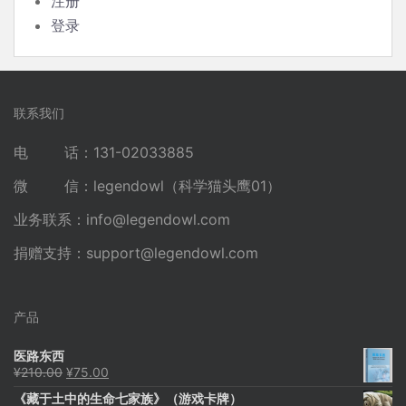
注册
登录
联系我们
电 话：131-02033885
微 信：legendowl（科学猫头鹰01）
业务联系：
info@legendowl.com
捐赠支持：
support@legendowl.com
产品
医路东西
原
当
¥
210.00
¥
75.00
价
前
《藏于土中的生命七家族》（游戏卡牌）
为：
价