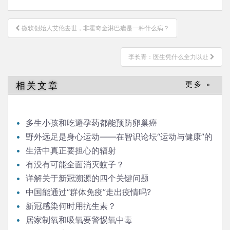
文
微软创始人艾伦去世，非霍奇金淋巴瘤是一种什么病？
章
导
李长青：医生凭什么全力以赴
航
相关文章
更多 »
多生小孩和吃避孕药都能预防卵巢癌
野外远足是身心运动——在智识论坛“运动与健康”的
发言
生活中真正要担心的辐射
有没有可能全面消灭蚊子？
详解关于新冠溯源的四个关键问题
中国能通过“群体免疫”走出疫情吗?
新冠感染何时用抗生素？
居家制氧和吸氧要警惕氧中毒