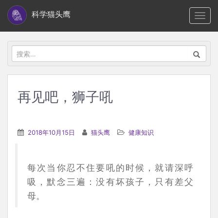
S
科学猫头鹰
TOGG
k
i
p
搜
t
索：
o
m
再见吧，狮子吼
a
i
n
2018年10月15日
猫头鹰
健康知识
c
o
n
每次当你忍不住要吼的时候，就请深呼
t
吸，默念三遍：没有坏孩子，只有差父
e
母。
n
t