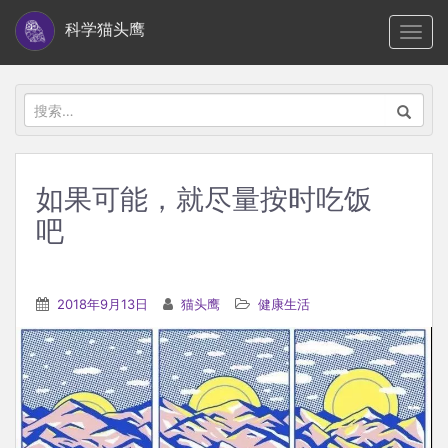
S
科学猫头鹰
TOGG
k
i
p
搜
t
索：
o
m
如果可能，就尽量按时吃饭
a
吧
i
n
c
2018年9月13日
猫头鹰
健康生活
o
n
t
e
n
t