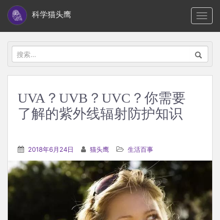
S
科学猫头鹰
TOGG
k
i
p
搜
t
索：
o
m
UVA？UVB？UVC？你需要
a
了解的紫外线辐射防护知识
i
n
c
2018年6月24日
猫头鹰
生活百事
o
n
t
e
n
t