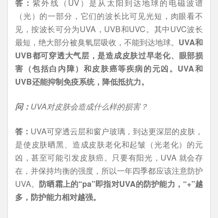
答：
紫外线（UV）是从太阳到达地球的电磁波谱
（光）的一部分，它们的波长比可见光短，肉眼看不
见，按波长可分为UVA，UVB和UVC。其中UVC波长
最短，绝大部分被臭氧层吸收，不能到达地球。
UVA和
UVB都可穿透大气层，是造成皮肤过早老化、眼部损
害（包括白内障）和皮肤癌等疾病的元凶。UVA和
UVB还能抑制免疫系统，降低抵抗力。
问：
UVA对皮肤会造成什么样的损害？
答：
UVA可穿透云层和窗户玻璃，到达更深层的皮肤，
是使皮肤晒黑、造成皮肤老化和起皱（光老化）的元
凶，甚至可能引发皮肤癌。只要有阳光，UVA 就会存
在，并保持均衡的强度，所以一年四季都应该注意防护
UVA。
防晒霜上的“pa”即指对UVA的防护能力，“+”越
多，防护能力相对越强。