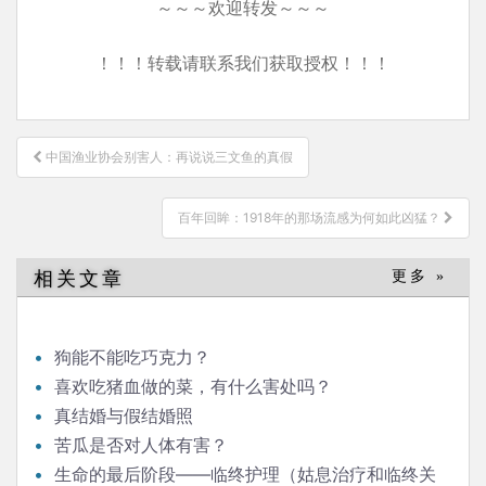
～～～欢迎转发～～～
！！！转载请联系我们获取授权！！！
文
中国渔业协会别害人：再说说三文鱼的真假
章
导
百年回眸：1918年的那场流感为何如此凶猛？
航
相关文章
更多 »
狗能不能吃巧克力？
喜欢吃猪血做的菜，有什么害处吗？
真结婚与假结婚照
苦瓜是否对人体有害？
生命的最后阶段——临终护理（姑息治疗和临终关