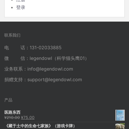
登录
联系我们
电 话：131-02033885
微 信：legendowl（科学猫头鹰01）
业务联系：
info@legendowl.com
捐赠支持：
support@legendowl.com
产品
医路东西
原
当
¥
210.00
¥
75.00
价
前
《藏于土中的生命七家族》（游戏卡牌）
为：
价