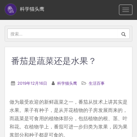
S
科学猫头鹰
TOGG
k
i
p
搜
t
索：
o
m
番茄是蔬菜还是水果？
a
i
n
2019年12月16日
科学猫头鹰
生活百事
c
o
做为最受欢迎的新鲜蔬菜之一，番茄从技术上讲其实是
n
水果。果子有种子，是从开花植物的子房发展而来的，
t
而蔬菜是可食用的植物体部分，包括植物的根、茎、叶
e
和花。在植物学上，番茄可进一步归类为浆果，因为果
n
浆部分和种子都是可食的。
t