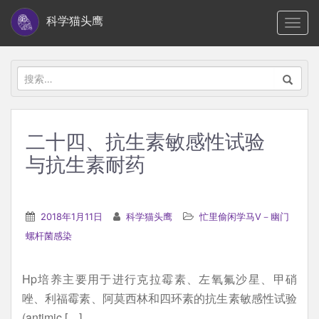
S
科学猫头鹰
TOGG
k
i
p
搜
t
索：
o
m
二十四、抗生素敏感性试验
a
与抗生素耐药
i
n
c
2018年1月11日
科学猫头鹰
忙里偷闲学马V－幽门
o
螺杆菌感染
n
t
e
Hp培养主要用于进行克拉霉素、左氧氟沙星、甲硝
n
唑、利福霉素、阿莫西林和四环素的抗生素敏感性试验
t
(antimic […]