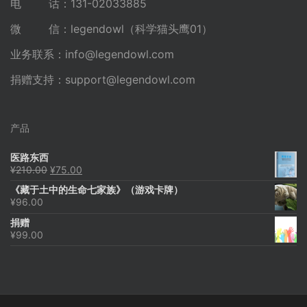
电 话：131-02033885
微 信：legendowl（科学猫头鹰01）
业务联系：
info@legendowl.com
捐赠支持：
support@legendowl.com
产品
医路东西
原
当
¥
210.00
¥
75.00
价
前
《藏于土中的生命七家族》（游戏卡牌）
为：
价
¥
96.00
¥210.00。
格
为：
捐赠
¥75.00。
¥
99.00