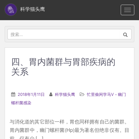
S
科学猫头鹰
TOGG
k
i
p
搜
t
索：
o
m
四、胃内菌群与胃部疾病的
a
关系
i
n
c
2018年1月11日
科学猫头鹰
忙里偷闲学马V－幽门
o
螺杆菌感染
n
t
e
与消化道的其它部位一样，胃也同样拥有自己的菌群。
n
胃内菌群中，幽门螺杆菌(Hp)最为著名但绝非仅有。目
t
前，仅有少 […]