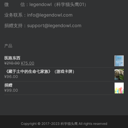
微 信：legendowl（科学猫头鹰01）
业务联系：
info@legendowl.com
捐赠支持：
support@legendowl.com
产品
医路东西
原
当
¥
210.00
¥
75.00
价
前
《藏于土中的生命七家族》（游戏卡牌）
为：
价
¥
96.00
¥210.00。
格
为：
捐赠
¥75.00。
¥
99.00
Copyright © 2017-2023 科学猫头鹰 All rights reserved