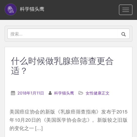
S
科学猫头鹰
TOGG
k
i
p
搜
t
索：
o
m
什么时候做乳腺癌筛查更合
a
适？
i
n
c
2018年1月11日
科学猫头鹰
女性健康正文
o
n
t
美国癌症协会的新版《乳腺癌筛查指南》发布于2015
e
年10月20日的《美国医学协会杂志》。新版较之旧版
n
的变化之一 […]
t