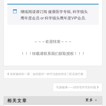
继续阅读请订阅
健康医学专辑
,
科学猫头
鹰年度会员
or
科学猫头鹰年度VIP会员
.
～～～欢迎转发～～～
！！！转载请联系我们获取授权！！！
文
徐婷漏掉的一课：如何面对一种可治愈的癌症 | 医话淋巴瘤
章
导
乳腺健康——回答苍井空的问题
航
相关文章
更多 »