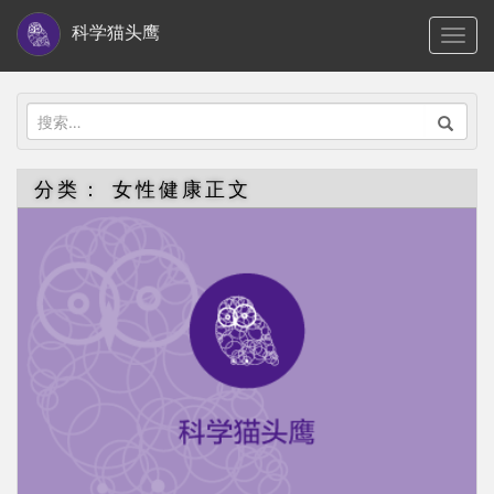
S
科学猫头鹰
TOGG
k
i
p
搜
t
索：
o
分类：
女性健康正文
m
a
i
n
c
o
n
t
e
n
t