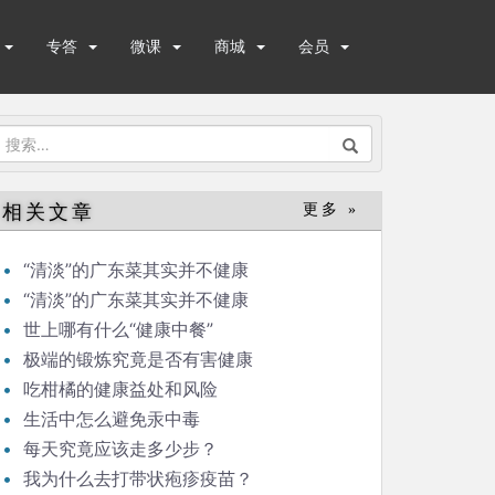
专答
微课
商城
会员
搜
索：
相关文章
更多 »
“清淡”的广东菜其实并不健康
“清淡”的广东菜其实并不健康
世上哪有什么“健康中餐”
极端的锻炼究竟是否有害健康
吃柑橘的健康益处和风险
生活中怎么避免汞中毒
每天究竟应该走多少步？
我为什么去打带状疱疹疫苗？