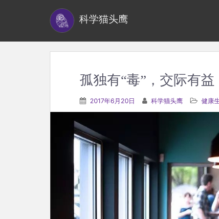
S
科学猫头鹰
k
i
p
t
o
孤独有“毒”，交际有益
m
a
2017年6月20日
科学猫头鹰
健康
i
n
c
o
n
t
e
n
t