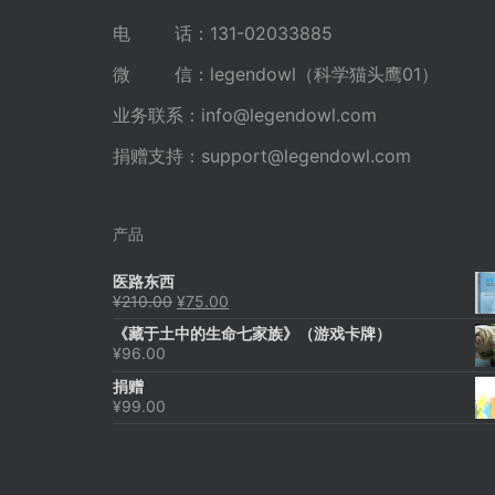
电 话：131-02033885
微 信：legendowl（科学猫头鹰01）
业务联系：
info@legendowl.com
捐赠支持：
support@legendowl.com
产品
医路东西
原
当
¥
210.00
¥
75.00
价
前
《藏于土中的生命七家族》（游戏卡牌）
为：
价
¥
96.00
¥210.00。
格
为：
捐赠
¥75.00。
¥
99.00