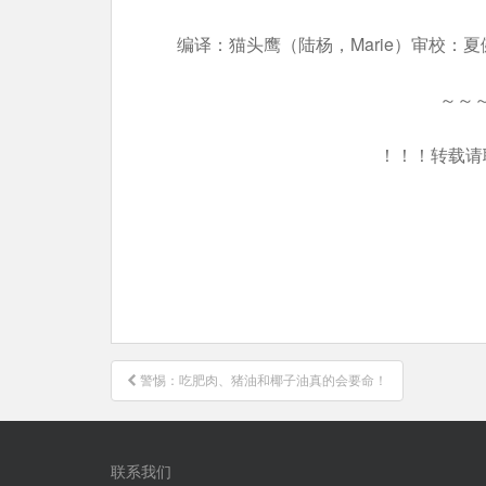
编译：猫头鹰（陆杨，Marie）审校：夏
～～
！！！转载请
文
警惕：吃肥肉、猪油和椰子油真的会要命！
章
导
航
联系我们