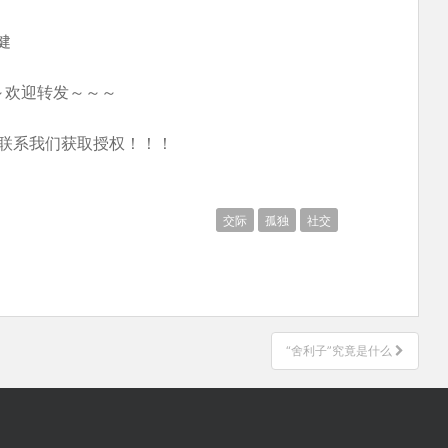
健
～欢迎转发～～～
联系我们获取授权！！！
交际
孤独
社交
“舍利子”究竟是什么