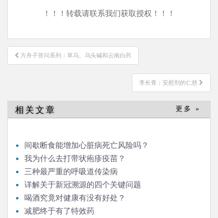
！！！转载请联系我们获取授权！！！
文
方舟子答问系列：草乌、乌头碱和云南白药
章
导
李长青：安慰剂的仁慈
航
相关文章
更多 »
间歇断食能增加心脏病死亡风险吗？
我为什么去打带状疱疹疫苗？
三种最严重的呼吸道传染病
详解关于新冠溯源的四个关键问题
喝酒究竟对健康有没有好处？
减肥终于有了特效药