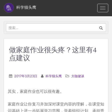
S
科学猫头鹰
TOGG
k
i
p
搜
t
索：
o
m
做家庭作业很头疼？这里有4
a
点建议
i
n
c
2017年3月23日
科学猫头鹰
大咖健谈
o
n
t
其实，家庭作业也可以很有趣。
e
家庭作业让你复习并加深对课堂内容的理解，在课堂知
n
识基础上进一步拓展学习范围，学着组织计划、承担责
t