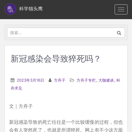
S
科学猫头鹰
TOGG
k
i
p
搜
t
索：
o
m
新冠感染会导致猝死吗？
a
i
n
,
,
2023年3月16日
方舟子
方舟子专栏
大咖健谈
科
c
舟求见
o
n
文｜方舟子
t
e
新冠感染导致的死亡往往是一个比较缓慢的过程，但也
n
会有人突然死了，也就是所谓猝死。网上有不少这方面
t