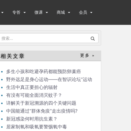
专答
微课
商城
会员
搜
索：
相关文章
更多 »
多生小孩和吃避孕药都能预防卵巢癌
野外远足是身心运动——在智识论坛“运动
与健康”的发言
生活中真正要担心的辐射
有没有可能全面消灭蚊子？
详解关于新冠溯源的四个关键问题
中国能通过“群体免疫”走出疫情吗?
新冠感染何时用抗生素？
居家制氧和吸氧要警惕氧中毒