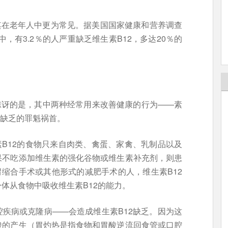
其在老年人中更为常见。据美国国家健康和营养调查
中，有3.2％的人严重缺乏维生素B12，多达20％的
惊讶的是，其中两种经常用来改善健康的行为——素
2缺乏的罪魁祸首。
素B12的食物只来自肉类、禽蛋、家禽、乳制品以及
果不吃添加维生素的强化谷物或维生素补充剂，则患
胃缩合手术或其他形式的减肥手术的人，维生素B12
体从食物中吸收维生素B12的能力。
疾病或克隆病——会造成维生素B12缺乏。因为这
酸的产生（胃灼热是指食物和胃酸逆流回食管或口腔