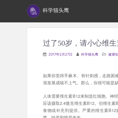
S
科学猫头鹰
k
i
p
t
o
过了50岁，请小心维生
m
a
2017年2月27日
科学猫头鹰
健康
i
n
c
如果你觉得手麻木、有针刺感，走路困
o
渐发展成喘不上气。那么，你很可能是缺
n
t
人体需要维生素B12来制造红细胞、神
e
应该摄取2.4微克维生素B12。但维生
n
食物或补充剂提供。严重的维生素B1
t
禁、味觉和嗅觉丧失。