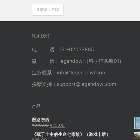
文
咳嗽和气喘
章
导
航
联系我们
电 话：131-02033885
微 信：legendowl（科学猫头鹰01）
业务联系：
info@legendowl.com
捐赠支持：
support@legendowl.com
产品
医路东西
原
当
¥
210.00
¥
75.00
价
前
《藏于土中的生命七家族》（游戏卡牌）
为：
价
¥
96.00