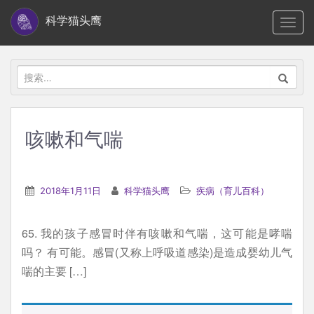
S
科学猫头鹰
TOGG
k
i
p
搜
t
索：
o
m
咳嗽和气喘
a
i
n
2018年1月11日
科学猫头鹰
疾病（育儿百科）
c
o
65. 我的孩子感冒时伴有咳嗽和气喘，这可能是哮喘
n
吗？ 有可能。感冒(又称上呼吸道感染)是造成婴幼儿气
t
喘的主要 […]
e
n
t