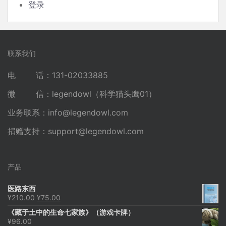
登录
联系我们
电 话：131-02033885
微 信：legendowl（科学猫头鹰01）
业务联系：
info@legendowl.com
捐赠支持：
support@legendowl.com
产品
医路东西
原
当
¥
210.00
¥
75.00
价
前
《藏于土中的生命七家族》（游戏卡牌）
为：
价
¥
96.00
¥210.00。
格