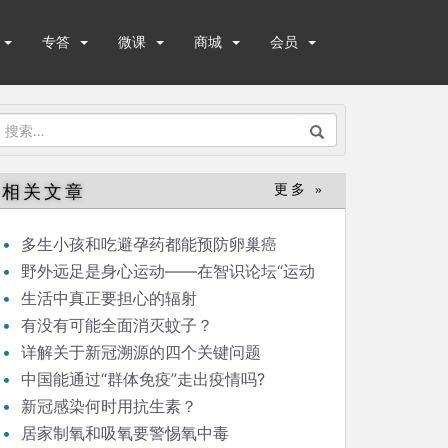
专答
微课
商城
会员
搜
索：
相关文章
更多 »
多生小孩和吃避孕药都能预防卵巢癌
野外远足是身心运动——在智识论坛“运动
与健康”的发言
生活中真正要担心的辐射
有没有可能全面消灭蚊子？
详解关于新冠溯源的四个关键问题
中国能通过“群体免疫”走出疫情吗?
新冠感染何时用抗生素？
居家制氧和吸氧要警惕氧中毒