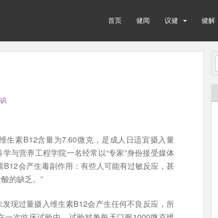
首页
健闻
议健
健解
识
生素B12含量为7.60微克，是成人日适宜摄入量
科学与营养工程学院一名经常以“专家”身份接受媒体
素B12会产生毒副作用：有些人可能有过敏反应，甚
酸的缺乏。”
发现过量摄入维生素B12会产生任何不良反应，所
一次临床试验中，试验对象每天口服1000微克维