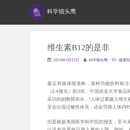
S
科学猫头鹰
k
i
p
t
o
维生素B12的是非
m
a
2014年1月21日
科学猫头鹰
健康知
i
n
c
最近有媒体报道称，某种功能饮料标注维
o
（2.4微克）的3倍。中国农业大学食品
n
采访的副教授表示，“人体过量摄入维生
t
至会出现过敏性休克；还会导致人体内叶
e
n
但是根据美国医学科学院的报告，至今未
t
以没有设置每日摄入量的上限。例如，在