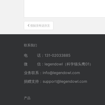
文
假如没有达尔文
章
导
航
联系我们
电 话：131-02033885
微 信：legendowl（科学猫头鹰01）
业务联系：
info@legendowl.com
捐赠支持：
support@legendowl.com
产品