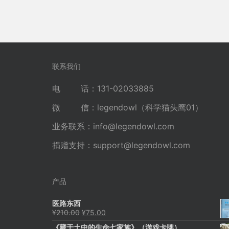
联系我们
电 话：131-02033885
微 信：legendowl（科学猫头鹰01）
业务联系：
info@legendowl.com
捐赠支持：
support@legendowl.com
产品
医路东西
原
当
¥
210.00
¥
75.00
价
前
《藏于土中的生命七家族》（游戏卡牌）