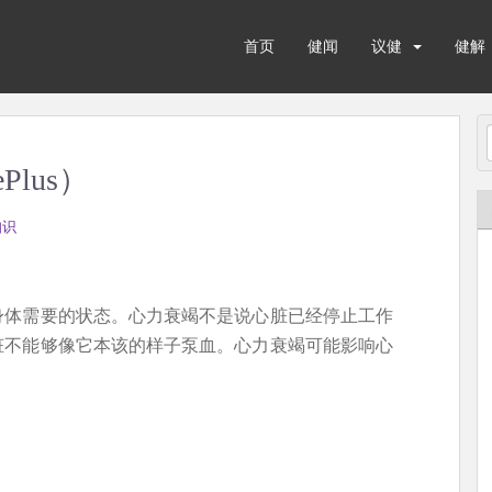
首页
健闻
议健
健解
Plus）
知识
身体需要的状态。心力衰竭不是说心脏已经停止工作
脏不能够像它本该的样子泵血。心力衰竭可能影响心