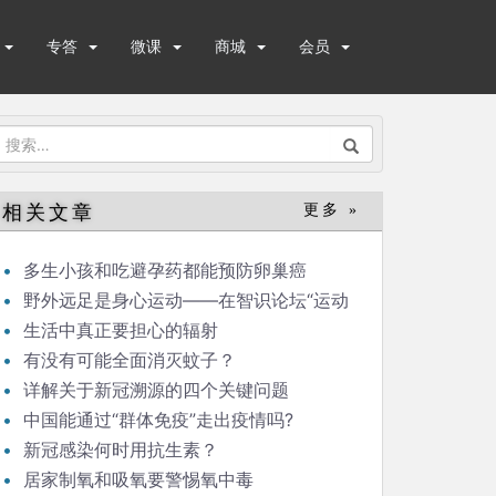
专答
微课
商城
会员
搜
索：
相关文章
更多 »
多生小孩和吃避孕药都能预防卵巢癌
野外远足是身心运动——在智识论坛“运动
与健康”的发言
生活中真正要担心的辐射
有没有可能全面消灭蚊子？
详解关于新冠溯源的四个关键问题
中国能通过“群体免疫”走出疫情吗?
新冠感染何时用抗生素？
居家制氧和吸氧要警惕氧中毒