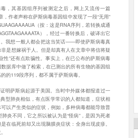
病毒，其基因组序列被测定之后，网上又流传一篇
文章，作者声称在萨斯病毒基因组中发现了一段“无用”
GGUAAGAAAAUA（按：这是RNA序列，若转换成通
AAGGTAAGAAAATA），经过一番转换后，破译出它
国制造”）。我想一般人都会把这当笑话——即使萨斯病毒真
除非是想嫁祸于人。但是却真有人在文章中将信将疑
业性”还有点欺骗性。事实上，在已公布的萨斯病毒
因数据库中做了检索，在已测出的所有生物的基因组
的的119段序列，都不属于萨斯病毒。
以证明萨斯病起源于美国。当时中外媒体都报道过一
非典型肺炎相似，有点医学常识的人都知道，症状相
体可以产生类似的症状，例如，多种病毒都能导致普
肺炎不同，它之所以被认为是“怪病”，是因为死者
但是在临死前却又出现脑膜炎症状：全身出现皮疹。
状。