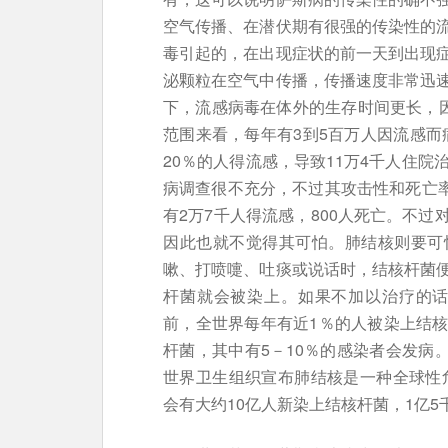
空气传播、在潜伏期有很强的传染性的
毒引起的，在出现症状的前一天到出现
泌颗粒在空气中传播，传播速度非常迅
下，流感病毒在体外的生存时间更长，因
范围来看，每年有3到5百万人因流感而病
20％的人得流感，导致11万4千人住院
病调查很不充分，不过其攻击性和死亡率
有2万7千人得流感，800人死亡。不
因此也就不觉得其可怕。肺结核则要可
嗽、打喷嚏、吐痰或说话时，结核杆菌
杆菌就会被染上。如果不加以治疗的话
前，全世界每年有近1％的人被染上结
杆菌，其中有5－10％的感染者会发病。
世界卫生组织宣布肺结核是一种全球性危
会有大约10亿人新染上结核杆菌，1亿5