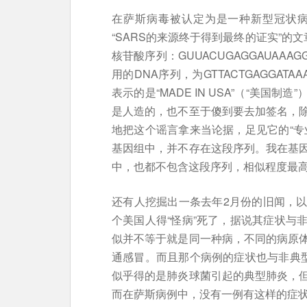
在萨斯病毒被认定为是一种新型冠状
“SARS的来源终于得到最终的证实”的
核苷酸序列：GUUACUGAGGAUAAA
用的DNA序列，为GTTACTGAGGATA
表示的是“MADE IN USA”（“美
是人造的，也不至于傻到要去加签名，
地把这个谣言拿来当论据，足见它的“专
基因组中，并不存在这段序列。我在基
中，也都不包含这段序列，相似程度最高
还有人挖掘出一条去年2月份的旧闻，
个美国人得“怪病”死了，据说其症状与
似并不等于就是同一种病，不同的病原
通感冒。而且那个病例的症状也与非典型
似乎得的是肺炎球菌引起的典型肺炎，
而在萨斯病例中，没有一例有这样的症