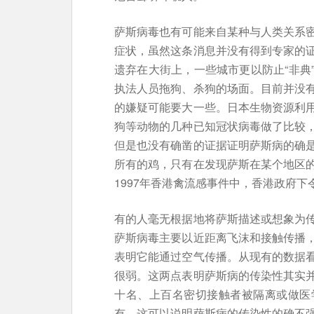
萨斯病毒也有可能来自某种与人类关系
症状，虽然这条消息并没有得到专家的
遗弃在大街上，一些城市更以防止“非典
执法人员拖狗、杀狗的场面。目前并没
的嫌疑可能要大一些。日本生物资源利
狗等动物的几种已知冠状病毒做了比较
但是也没有确凿的证据证明萨斯病的确
所有的鸡，只有在发现萨斯在某个地区
1997年香港禽流感事件中，香港政府
有的人毫无根据地将萨斯描述或想象为
萨斯病毒主要以近距离飞沫和接触传播
表明它能通过空气传播。从现有的数据
很弱。这两点表明萨斯病的传染性其实
十名、上百名密切接触者被隔离或做医
有，这可以说明萨斯病的传染性的确不