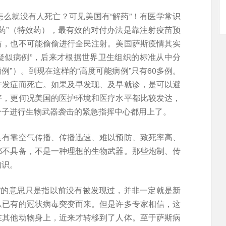
么就没有人死亡？可见美国有“解药”！有医学常识
药”（特效药），最有效的对付办法是靠注射疫苗预
苗，也不可能偷偷进行全民注射。美国萨斯疫情其实
“疑似病例”，后来才根据世界卫生组织的标准从中分
病例”）。到现在这样的“高度可能病例”只有60多例。
并发症而死亡。如果及早发现、及早就诊，是可以避
好，更何况美国的医护环境和医疗水平都比较发达，
分子进行生物武器袭击的紧急指挥中心都用上了。
具有靠空气传播、传播迅速、难以预防、致死率高、
都不具备，不是一种理想的生物武器。那些炮制、传
知识。
”的意思只是指以前没有被发现过，并非一定就是新
从已有的冠状病毒突变而来。但是许多专家相信，这
在其他动物身上，近来才转移到了人体。至于萨斯病