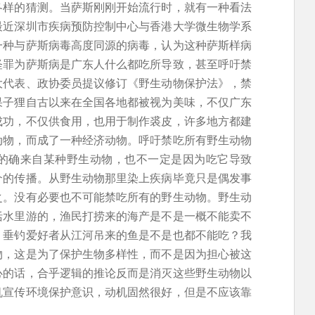
各样的猜测。当萨斯刚刚开始流行时，就有一种看法
最近深圳市疾病预防控制中心与香港大学微生物学系
一种与萨斯病毒高度同源的病毒，认为这种萨斯样病
怪罪为萨斯病是广东人什么都吃所导致，甚至呼吁禁
大代表、政协委员提议修订《野生动物保护法》，禁
果子狸自古以来在全国各地都被视为美味，不仅广东
成功，不仅供食用，也用于制作裘皮，许多地方都建
动物，而成了一种经济动物。呼吁禁吃所有野生动物
的确来自某种野生动物，也不一定是因为吃它导致
介的传播。从野生动物那里染上疾病毕竟只是偶发事
之。没有必要也不可能禁吃所有的野生动物。野生动
括水里游的，渔民打捞来的海产是不是一概不能卖不
？垂钓爱好者从江河吊来的鱼是不是也都不能吃？我
物，这是为了保护生物多样性，而不是因为担心被这
心的话，合乎逻辑的推论反而是消灭这些野生动物以
机宣传环境保护意识，动机固然很好，但是不应该靠