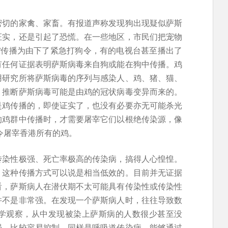
密切的家禽、家畜。有报道声称发现狗出现疑似萨斯
证实，还是引起了恐慌。在一些地区，市民们把宠物
”传播为由下了紧急打狗令，有的电视台甚至播出了
有任何证据表明萨斯病毒来自狗或能在狗中传播。鸡
用研究所将萨斯病毒的序列与感染人、鸡、猪、猫、
，推断萨斯病毒可能是由鸡的冠状病毒变异而来的。
是鸡传播的，即使证实了，也没有必要亦无可能杀光
的鸡群中传播时，才需要屠宰它们以根绝传染源，像
下令屠宰香港所有的鸡。
传染性极强、死亡率极高的传染病，搞得人心惶惶。
，这种传播方式可以说是相当低效的。目前并无证据
看，萨斯病人在潜伏期不太可能具有传染性或传染性
并不是非常强。在发现一个萨斯病人时，往往导致数
学观察，从中发现被染上萨斯病的人数很少甚至没
强，比较容易控制。同样是呼吸道传染病，能够通过