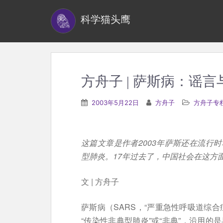
S
科学猫头鹰
k
i
p
t
o
方舟子 | 萨斯病：谣言
m
a
2003年5月22日
方舟子
方舟子专
i
n
c
这篇文章是作者2003年萨斯还在流行
o
型肺炎。17年过去了，中国社会在这方
n
t
文 | 方舟子
e
萨斯病（SARS，“严重急性呼吸道综
n
“传染性非典型肺炎”或“非典”，沿用的
t