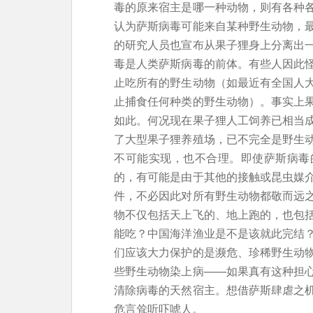
毒的原来宿主是哪一种动物，则有各种
认为萨斯病毒可能来自某种野生动物，
的研究人员也宣布从果子狸身上分离出
毒是人类萨斯病毒的前体。有些人因此
止吃所有的野生动物（如最近有全国人
止捕食任何种类的野生动物）。事实上
如此。何况现在果子狸人工饲养已相当
了大型果子狸养殖场，已不完全是野生
不可能实现，也不合理。即使萨斯病毒
的，有可能是由于其他的接触或昆虫媒
件，不必因此对所有野生动物都敬而远
物不仅包括天上飞的、地上跑的，也包
能吃？中国海洋渔业是不是该就此完结
们应该大力保护的是濒危、珍稀野生动
些野生动物染上病——如果真有这种担
清除病毒的天然宿主。想借萨斯肆虐之
危言耸听吓唬人。