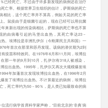
8％已经死亡。不过由于许多新发现的病例还在治疗
的死亡率。根据世界卫生组织的估计，萨斯病的死亡
染病相比，这个死亡率并不算高，例如天花的死亡率
以上。鼠疫由于是细菌引起的，现在已经可以用抗菌
近年来新出现的传染病相比，萨斯病的死亡率也不算
发现的由病毒引起的马堡出血热，其死亡率达23－
血热。埃博拉是非洲扎伊尔（今刚果民主共和国）一
976年首次在那里和苏丹发现。该病的潜伏期为2到
有疫苗和特效药。在1976年6月和11月间，埃博拉
。在那一年的9月到10月，扎伊尔有318人被感染，
发埃博拉出血热。1995年，扎伊尔又再次大规模爆发埃
1994年加蓬首次发现埃博拉出血热，在1996年2月
部也爆发了埃博拉出血热。不计算最近的病例，埃博拉
人死亡，死亡率约为50－90％，是人类已知最致命的病
位流行病学首席科学家声称，“目前北京的‘非典’病