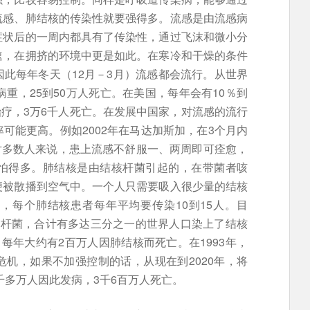
流感、肺结核的传染性就要强得多。流感是由流感病
症状后的一周内都具有了传染性，通过飞沫和微小分
速，在拥挤的环境中更是如此。在寒冷和干燥的条件
此每年冬天（12月－3月）流感都会流行。从世界
重，25到50万人死亡。在美国，每年会有10％到
治疗，3万6千人死亡。在发展中国家，对流感的流行
可能更高。例如2002年在马达加斯加，在3个月内
过对多数人来说，患上流感不舒服一、两周即可痊愈，
怕得多。肺结核是由结核杆菌引起的，在带菌者咳
便被散播到空气中。一个人只需要吸入很少量的结核
，每个肺结核患者每年平均要传染10到15人。目
核杆菌，合计有多达三分之一的世界人口染上了结核
每年大约有2百万人因肺结核而死亡。在1993年，
机，如果不加强控制的话，从现在到2020年，将
千多万人因此发病，3千6百万人死亡。