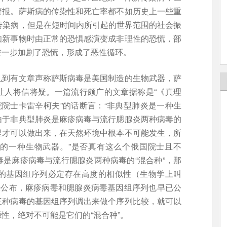
警报。萨斯病的传染性和死亡率都不如历史上一些重
传染病，但是在短时间内所引起的世界范围的社会振
知新事物时由正常的恐惧感演变成非理性的恐慌，部
进一步加剧了恐慌，形成了恶性循环。
见到有文章声称萨斯病毒是美国制造的生物武器，萨
让人将信将疑。一篇流行颇广的文章据称是“《真理
院院士卡雷辛柯夫”的话断言：“非典型肺炎是一种生
由于非典型肺炎是麻疹病毒与流行腮腺炎两种病毒的
里才可以做出来，在天然环境中根本不可能发生，所
的一种生物武器。”是否真有这么个俄国院士且不
是麻疹病毒与流行腮腺炎两种病毒的“混合种”，那
的基因组序列必定存在高度的相似性（生物学上叫
经公布，麻疹病毒和腮腺炎病毒基因组序列也早已公
三种病毒的基因组序列调出来做个序列比较，就可以
性，绝对不可能是它们的“混合种”。