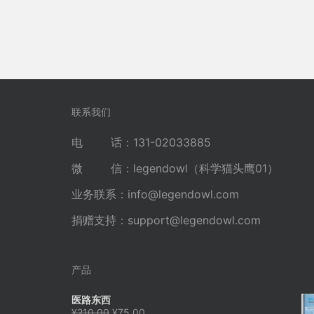
联系我们
电 话：131-02033885
微 信：legendowl（科学猫头鹰01）
业务联系：
info@legendowl.com
捐赠支持：
support@legendowl.com
产品
医路东西
原
当
¥
210.00
¥
75.00