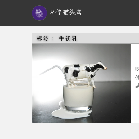
S
科学猫头鹰
k
i
p
t
标签：
牛初乳
o
m
a
i
n
c
o
n
t
e
n
t