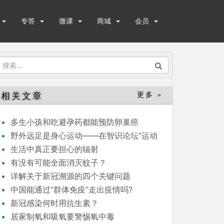
专答
微课
商城
会员
搜
索：
相关文章
更多 »
多生小孩和吃避孕药都能预防卵巢癌
野外远足是身心运动——在智识论坛“运动
与健康”的发言
生活中真正要担心的辐射
有没有可能全面消灭蚊子？
详解关于新冠溯源的四个关键问题
中国能通过“群体免疫”走出疫情吗?
新冠感染何时用抗生素？
居家制氧和吸氧要警惕氧中毒