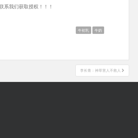
联系我们获取授权！！！
牛初乳
牛奶
李长青：神草害人不救人