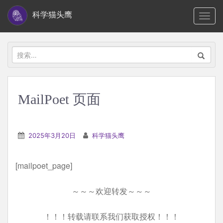
S
科学猫头鹰
TOGG
k
i
p
搜
t
索：
o
m
MailPoet 页面
a
i
n
2025年3月20日
科学猫头鹰
c
o
[mailpoet_page]
n
t
～～～欢迎转发～～～
e
n
！！！转载请联系我们获取授权！！！
t