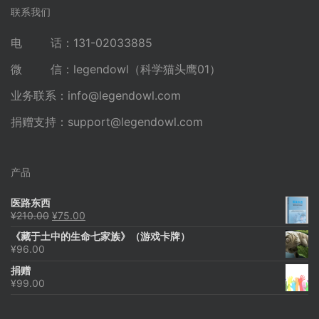
联系我们
电 话：131-02033885
微 信：legendowl（科学猫头鹰01）
业务联系：
info@legendowl.com
捐赠支持：
support@legendowl.com
产品
医路东西
原
当
¥
210.00
¥
75.00
价
前
《藏于土中的生命七家族》（游戏卡牌）
为：
价
¥
96.00
¥210.00。
格
为：
捐赠
¥75.00。
¥
99.00