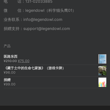
电 话：131-02033885
微 信：legendowl（科学猫头鹰01）
业务联系：
info@legendowl.com
捐赠支持：
support@legendowl.com
产品
医路东西
原
当
¥
210.00
¥
75.00
价
前
《藏于土中的生命七家族》（游戏卡牌）
为：
价
¥
96.00
¥210.00。
格
为：
捐赠
¥75.00。
¥
99.00