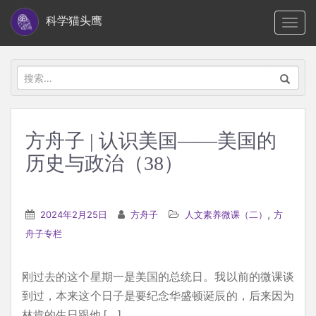
S
科学猫头鹰
TOGG
k
i
p
搜
t
索：
o
m
方舟子 | 认识美国——美国的
a
历史与政治（38）
i
n
c
,
2024年2月25日
方舟子
人文素养微课（二）
方
o
舟子专栏
n
t
e
刚过去的这个星期一是美国的总统日。我以前的微课谈
n
到过，本来这个日子是要纪念华盛顿诞辰的，后来因为
t
林肯的生日跟他 […]