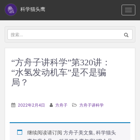
S
科学猫头鹰
TOGG
k
i
p
搜
t
索：
o
m
“方舟子讲科学”第320讲：
a
“水氢发动机车”是不是骗
i
n
局？
c
o
n
2022年2月4日
方舟子
方舟子讲科学
t
e
n
继续阅读请订阅
方舟子美文集
,
科学猫头
t