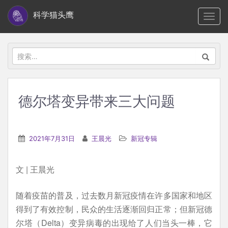
S
科学猫头鹰
TOGG
k
i
p
搜
t
索：
o
m
德尔塔变异带来三大问题
a
i
n
2021年7月31日
王晨光
新冠专辑
c
o
文 | 王晨光
n
t
随着疫苗的普及，过去数月新冠疫情在许多国家和地区
e
得到了有效控制，民众的生活逐渐回归正常；但新冠德
n
尔塔（Delta）变异病毒的出现给了人们当头一棒，它
t