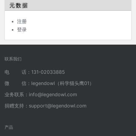
元数据
注册
登录
联系我们
电 话：131-02033885
微 信：legendowl（科学猫头鹰01）
业务联系：
info@legendowl.com
捐赠支持：
support@legendowl.com
产品