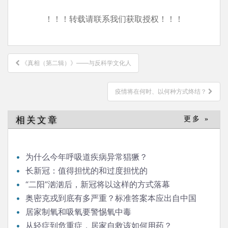
！！！转载请联系我们获取授权！！！
文
《真相（第二辑）》——与反科学文化人
章
导
疫情将在何时、以何种方式终结？
航
相关文章
更多 »
为什么今年呼吸道疾病异常猖獗？
长新冠：值得担忧的和过度担忧的
“二阳”汹汹后，新冠将以这样的方式落幕
奥密克戎到底有多严重？标准答案本应出自中国
居家制氧和吸氧要警惕氧中毒
从轻症到危重症，居家自救该如何用药？