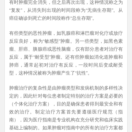
有时肿瘤完全消失，但之后再次出现，这种情况称之为
“
复发
”
，从消失到出现的时间段称为“
无病生存期
”
。从
癌症确诊到死亡的时间段称作
“
总生存期
”
。
有些类型的恶性肿瘤，如乳腺癌和淋巴瘤对化疗或放疗
反应良好，称为
“
敏感型”
肿瘤。另一些类型，如黑色素
瘤、肝癌、胰腺癌或恶性脑瘤，仅有部分患者对治疗有
反应，属于
“
耐受
型”肿瘤。还有些肿瘤如消化道肿瘤和
肺癌，通常起初对治疗有反应，一段时间后变成耐受
型，这种情况被称为肿瘤产生了“抗性”。
肿瘤治疗的复杂性是由肿瘤类型和发病机制的多样性决
定的，因此针对每位患者制定特别的治疗方案是必要的
（个体化治疗方案），目的是确保患者得到最安全和有
效的治疗。制定治疗方案首先要遵循医疗规范（指
南），因为医疗指南是专业机构在充分研究和临床实践
基础上编制的。如果肿瘤对指南中的所有的治疗方案都