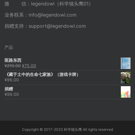
微 信：legendowl（科学猫头鹰01）
业务联系：
info@legendowl.com
捐赠支持：
support@legendowl.com
产品
医路东西
原
当
¥
210.00
¥
75.00
价
前
《藏于土中的生命七家族》（游戏卡牌）
为：
价
¥
96.00
¥210.00。
格
为：
捐赠
¥75.00。
¥
99.00
Copyright © 2017-2023 科学猫头鹰 All rights reserved