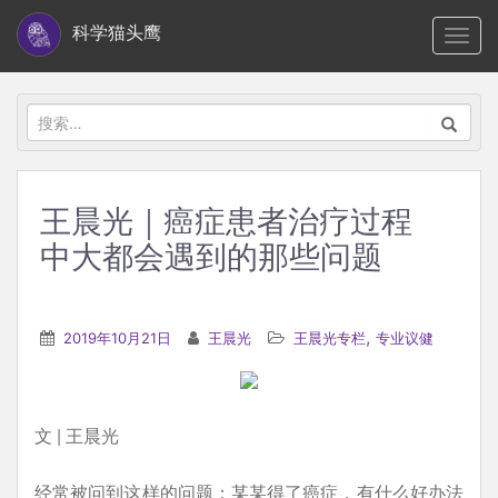
S
科学猫头鹰
TOGG
k
i
p
搜
t
索：
o
m
王晨光｜癌症患者治疗过程
a
中大都会遇到的那些问题
i
n
c
,
2019年10月21日
王晨光
王晨光专栏
专业议健
o
n
t
e
文 | 王晨光
n
经常被问到这样的问题：某某得了癌症，有什么好办法
t