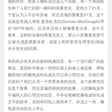
魂的存在。很多人都听说过这么个实验，有一个美国医
生称了人死亡的那一瞬间的体重变化，发现少了21克，
于是认为人不仅有灵魂，而且灵魂的重量是21克。这个
实验是美国人邓肯·麦克杜克尔(Duncan MacDougall)早
在1907年做的，以后并没有人能够重复出来。在今天
看来，这样的实验结果毫无意义，那么小的重量差异可
以被当成是测量误差，或是人死时某些生理变化(例如
水分丧失)的结果。
有的死后有灵的实验则纯属捏造。有一个流行颇广的故
事说，某国科学家在一些绝症病人的身上做实验，用电
脑把他们的脑电波转化成文字记录心理活动，在他们死
后收到了他们从另一个世界发来的信息。这个故事也仅
仅是个故事，而且是编得很拙劣的故事。人的脑电波并
不编码人的心理活动信息，不存在能够把脑电波转化成
文字的技术，否则审问犯人就简单了。何况人一死，脑
电波活动也马上停止。