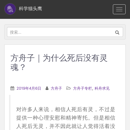
S
科学猫头鹰
TOGG
k
i
p
搜
t
索：
o
m
方舟子｜为什么死后没有灵
a
魂？
i
n
c
,
2019年4月6日
方舟子
方舟子专栏
科舟求见
o
n
t
对许多人来说，相信人死后有灵，不过是
e
提供一种心理安慰和精神寄托。但是相信
n
人死后无灵，并不因此就让人觉得活着没
t