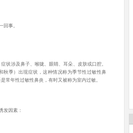
一回事。
。症状涉及鼻子、喉咙、眼睛、耳朵、皮肤或口腔。
和秋季）出现症状，这种情况称为季节性过敏性鼻
语是常年性过敏性鼻炎，有时又被称为室内过敏。
诱发因素：