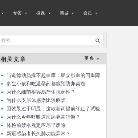
专答
微课
商城
会员
搜
索：
相关文章
更多 »
当道德动员撑不起血库：民众献血的四重障
碍
多生小孩和吃避孕药都能预防卵巢癌
为什么细菌很容易产生抗药性？
为什么支原体感染比较麻烦
因效果过于明显，这款新药提前终止了试验
为什么今年呼吸道疾病异常猖獗？
体检前禁水规定应尽早废除
新冠感染者长久肺功能异常？