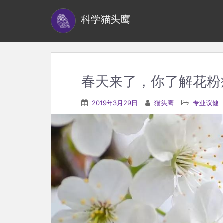
S
科学猫头鹰
k
i
p
t
o
春天来了，你了解花粉
m
a
2019年3月29日
猫头鹰
专业议健
i
n
c
o
n
t
e
n
t