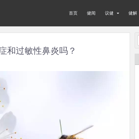
首页
健闻
议健
健解
症和过敏性鼻炎吗？