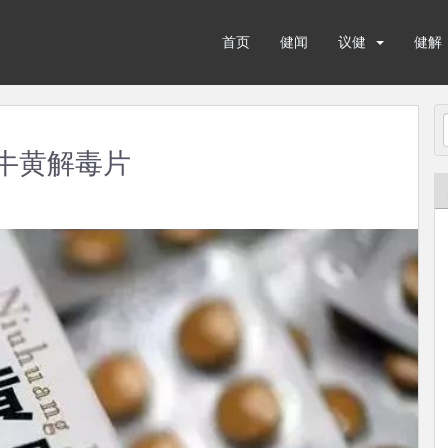
首页
健闻
议健
健解
的牛黄解毒片