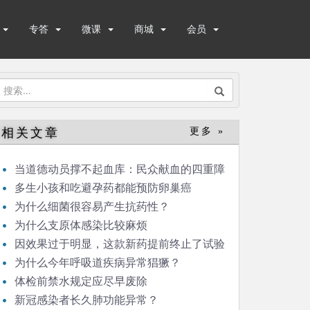
专答
微课
商城
会员
搜
索：
相关文章
更多 »
当道德动员撑不起血库：民众献血的四重障
碍
多生小孩和吃避孕药都能预防卵巢癌
为什么细菌很容易产生抗药性？
为什么支原体感染比较麻烦
因效果过于明显，这款新药提前终止了试验
为什么今年呼吸道疾病异常猖獗？
体检前禁水规定应尽早废除
新冠感染者长久肺功能异常？