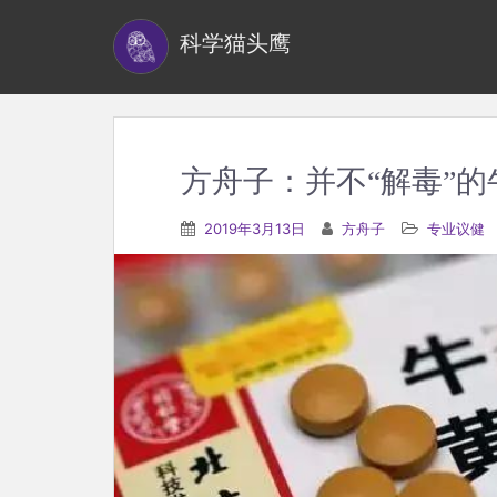
S
科学猫头鹰
k
i
p
t
o
方舟子：并不“解毒”
m
a
2019年3月13日
方舟子
专业议健
i
n
c
o
n
t
e
n
t