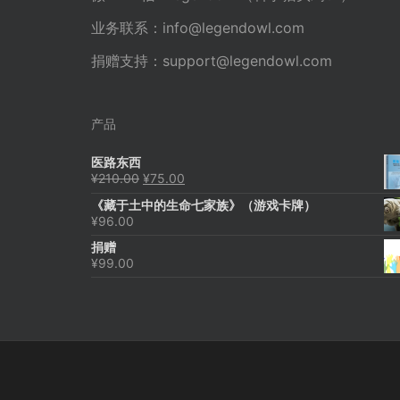
业务联系：
info@legendowl.com
捐赠支持：
support@legendowl.com
产品
医路东西
原
当
¥
210.00
¥
75.00
价
前
《藏于土中的生命七家族》（游戏卡牌）
为：
价
¥
96.00
¥210.00。
格
为：
捐赠
¥75.00。
¥
99.00