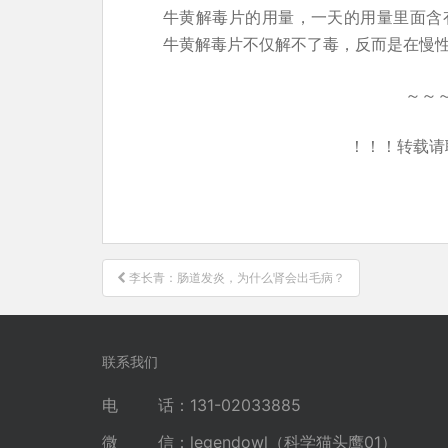
牛黄解毒片的用量，一天的用量里面含有砷
牛黄解毒片不仅解不了毒，反而是在慢
～～
！！！转载请
文
李长青：肠道发炎，为什么肾会出毛病？
章
导
航
联系我们
电 话：131-02033885
微 信：legendowl（科学猫头鹰01）