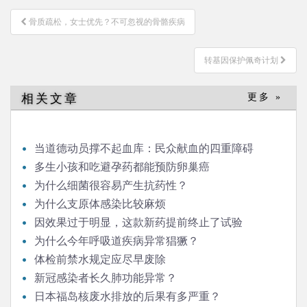
文
骨质疏松，女士优先？不可忽视的骨骼疾病
章
导
转基因保护佩奇计划
航
相关文章
更多 »
当道德动员撑不起血库：民众献血的四重障碍
多生小孩和吃避孕药都能预防卵巢癌
为什么细菌很容易产生抗药性？
为什么支原体感染比较麻烦
因效果过于明显，这款新药提前终止了试验
为什么今年呼吸道疾病异常猖獗？
体检前禁水规定应尽早废除
新冠感染者长久肺功能异常？
日本福岛核废水排放的后果有多严重？