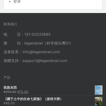
登录
联系我们
电 话：131-02033885
微 信：legendowl（科学猫头鹰01）
业务联系：
info@legendowl.com
捐赠支持：
support@legendowl.com
产品
医路东西
原
当
¥
210.00
¥
75.00
价
前
《藏于土中的生命七家族》（游戏卡牌）
为：
价
¥
96.00
¥210.00。
格