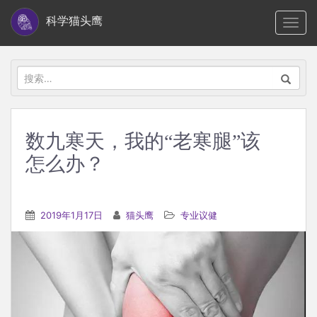
S
科学猫头鹰
TOGG
k
i
p
搜
t
索：
o
m
数九寒天，我的“老寒腿”该
a
怎么办？
i
n
c
2019年1月17日
猫头鹰
专业议健
o
n
t
e
n
t