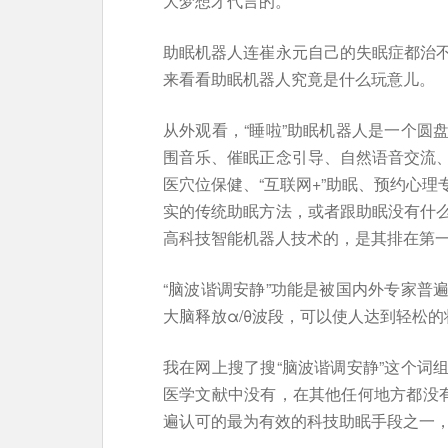
大梦想才代言的。
助眠机器人连崔永元自己的失眠症都治
来看看助眠机器人究竟是什么玩意儿。
从外观看，“睡啦”助眠机器人是一个圆
围音乐、催眠正念引导、自然语音交流
医穴位保健、“互联网+”助眠、预约心
实的传统助眠方法，或者跟助眠没有什
高科技智能机器人技术的，是其排在第一
“脑波谐调安静”功能是被国内外专家普
大脑释放α/θ波段，可以使人达到轻松
我在网上搜了搜“脑波谐调安静”这个词
医学文献中没有，在其他任何地方都没有
遍认可的最为有效的科技助眠手段之一