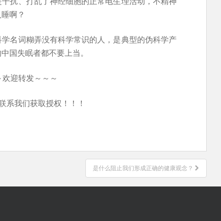
是干扰、打乱了神经细胞的正常电生理活动，不精神
入睡啊？
科学名词糊弄没有科学常识的人，是典型的伪科学产
的中国失眠者都不要上当。
～欢迎转发～～～
联系我们获取授权！！！
是什么阻止我们形成正确的健康观念？