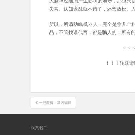
大脑神经细胞产生影响的地步，那也只
失常、认知紊乱就不错了，还想放松、
所以，所谓助眠机器人，完全是拿几个
品，不管找谁代言，都是骗人的，所有
～～
！！！转载请
文
一把魔剪：基因编辑
章
导
航
联系我们