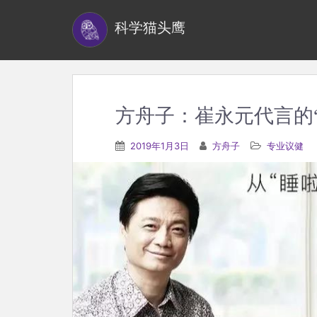
S
科学猫头鹰
k
i
p
t
o
方舟子：崔永元代言的
m
a
2019年1月3日
方舟子
专业议健
i
n
c
o
n
t
e
n
t