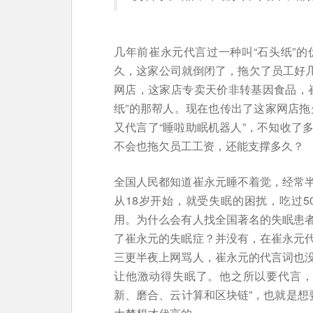
几年前崔永元代言过一种叫“石头纸”
久，这家公司就倒闭了，拖欠了员工好几个
网店，这家店专卖天价非转基因食品，
纸”的那帮人。现在也传出了这家网店拖
又代言了“睡啦助眠机器人”，不知收了
不会也拖欠员工工资，还能支撑多久？
全国人民都知道崔永元睡不着觉，经常
从18岁开始，就受失眠的困扰，吃过5
用。为什么会有人找全国著名的失眠患
了崔永元的失眠症？并没有，在崔永元
三更半夜上网骂人，崔永元的代言词也
让他激动得失眠了。他之所以要代言，
新、磨合、云计算和区块链”，也就是想