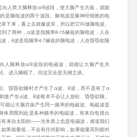
向人类大脑释放α/θ波段，使大脑产生共振，就能
指的是脑电波的两个波段。脑电波是脑神经细胞的电
记录下来，看上去就像波浪，所以把它叫做脑电波。
到了两种，α波是指频率8-15赫兹的脑电波，人在
波，θ波是指频率4-7赫兹的脑电波，人在昏昏欲睡
向人脑释放α/θ波段的电磁波，就能让大脑产生共
放松、进入睡眠了。但这完全是无稽之谈。
松、昏昏欲睡时才产生了α波、θ波，而不是有了α
刺激产生α波、θ波根本不会让人放松、昏昏欲睡。
不可能让大脑共振产生同一频率的电磁波。电磁波是
身体周围到处是各种频率的电磁波，有来自电视台
还有来自太阳的——光本质上也是电磁波，难道我们
，如果能量低，不会有任何影响，如果能量高到能对