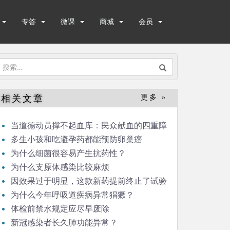
专答
微课
商城
会员
搜
索：
相关文章
更多 »
当道德动员撑不起血库：民众献血的四重障
碍
多生小孩和吃避孕药都能预防卵巢癌
为什么细菌很容易产生抗药性？
为什么支原体感染比较麻烦
因效果过于明显，这款新药提前终止了试验
为什么今年呼吸道疾病异常猖獗？
体检前禁水规定应尽早废除
新冠感染者长久肺功能异常？