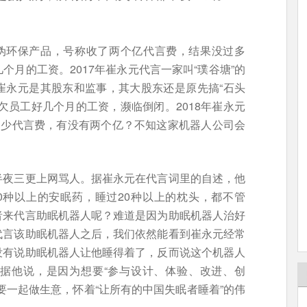
的伪环保产品，号称收了两个亿代言费，结果没过多
月的工资。2017年崔永元代言一家叫“璞谷塘”的
崔永元是其股东和监事，其大股东还是原先搞“石头
欠员工好几个月的工资，濒临倒闭。2018年崔永元
多少代言费，有没有两个亿？不知这家机器人公司会
半夜三更上网骂人。据崔永元在代言词里的自述，他
0种以上的安眠药，睡过20种以上的枕头，都不管
者来代言助眠机器人呢？难道是因为助眠机器人治好
代言该助眠机器人之后，我们依然能看到崔永元经常
没有说助眠机器人让他睡得着了，反而说这个机器人
据他说，是因为想要“参与设计、体验、改进、创
要一起做生意，怀着“让所有的中国失眠者睡着”的伟