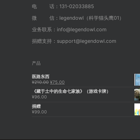
电 话：131-02033885
微 信：legendowl（科学猫头鹰01）
业务联系：
info@legendowl.com
捐赠支持：
support@legendowl.com
产品
医路东西
原
当
¥
210.00
¥
75.00
价
前
《藏于土中的生命七家族》（游戏卡牌）
为：
价
¥
96.00
¥210.00。
格
为：
捐赠
¥75.00。
¥
99.00