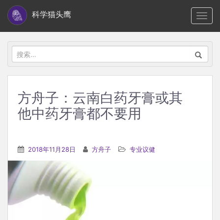
S
科学猫头鹰
TOGG
k
i
p
搜
t
索：
o
m
方舟子：云南白药牙膏或其
a
他中药牙膏都不要用
i
n
c
2018年11月28日
方舟子
专业议健
o
n
t
e
n
t