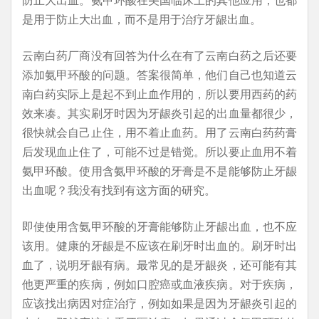
是用于防止大出血，而不是用于治疗牙龈出血。
云南白药厂商没有回答为什么在有了云南白药之后还要
添加氨甲环酸的问题。答案很简单，他们自己也知道云
南白药实际上是起不到止血作用的，所以要用西药的药
效来凑。其实刷牙时因为牙龈炎引起的出血量都很少，
很快就会自己止住，用不着止血药。用了云南白药药膏
后发现血止住了，可能不过是错觉。所以要止血用不着
氨甲环酸。使用含氨甲环酸的牙膏是不是能够防止牙龈
出血呢？我没有找到有这方面的研究。
即使使用含氨甲环酸的牙膏能够防止牙龈出血，也不应
该用。健康的牙龈是不应该在刷牙时出血的。刷牙时出
血了，说明牙龈有病。最常见的是牙龈炎，还可能有其
他更严重的疾病，例如口腔癌或血液疾病。对于疾病，
应该找出病因对症治疗，例如如果是因为牙龈炎引起的