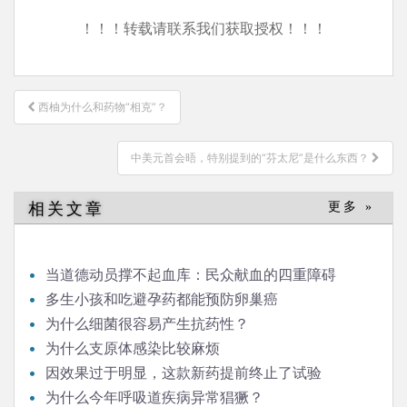
！！！转载请联系我们获取授权！！！
文
西柚为什么和药物“相克”？
章
导
中美元首会晤，特别提到的“芬太尼”是什么东西？
航
相关文章
更多 »
当道德动员撑不起血库：民众献血的四重障碍
多生小孩和吃避孕药都能预防卵巢癌
为什么细菌很容易产生抗药性？
为什么支原体感染比较麻烦
因效果过于明显，这款新药提前终止了试验
为什么今年呼吸道疾病异常猖獗？