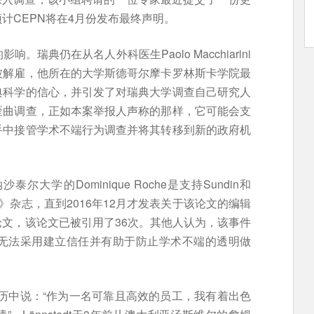
计CEPN将在4月份发布最终声明。
瑞典仍在从名人外科医生Paolo Macchiarini
被解雇，他所在的大学斯德哥尔摩卡罗林斯卡学院最
典科学的信心，并引发了对瑞典大学调查自己研究人
歪曲调查，正如本案举报人声称的那样，它可能会支
手中接管学术不端行为调查并将其转移到新的政府机
学的Dominique Roche是支持Sundin和
科学》杂志，直到2016年12月才发表关于该论文的编辑
文，该论文已被引用了36次。其他人认为，该事件
无法采用建立信任并有助于防止学术不端的透明做
一份简历中说：“作为一名可靠且高效的员工，我有着出色