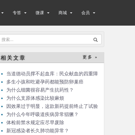
专答
微课
商城
会员
搜
索：
相关文章
更多 »
当道德动员撑不起血库：民众献血的四重障
碍
多生小孩和吃避孕药都能预防卵巢癌
为什么细菌很容易产生抗药性？
为什么支原体感染比较麻烦
因效果过于明显，这款新药提前终止了试验
为什么今年呼吸道疾病异常猖獗？
体检前禁水规定应尽早废除
新冠感染者长久肺功能异常？