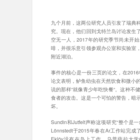
九个月前，这两位研究人员引发了瑞典
究。现在，他们回到戈特兰岛讨论发生
空无一人，2017年的研究季节尚未开始。但
啡，并很乐意引领参观办公室和实验室
附近湖泊。
事件的核心是一份三页的论文，在201
论文表明，鲈鱼幼虫在天然饮食和微小的
说的那样“就像青少年吃快餐“。这种不
食者的攻击。这是一个可怕的警告，暗
坏。
Sundin和Jutfelt声称这项研究“
Lönnstedt于2015年春在Ar工作
Eklöv没有在岛上工作。乌普萨拉大学