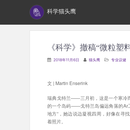
S
科学猫头鹰
k
i
p
t
o
《科学》撤稿“微粒塑
m
a
2018年11月6日
猫头鹰
专业议健
i
n
c
文 | Martin Enserink
o
n
瑞典戈特兰——三月初，这是一个寒冷而沉闷
t
的一个岛屿——戈特兰岛偏远角落的Ar
e
地方”，她边说边凝视四周，好像在寻找新的线
n
着照片。
t