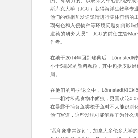
的、有动力的、以成果为中心的优秀成绩”
斯库克大学（JCU）获得海洋生物学专
他们的鳍相互发送邀请进行集体狩猎的
瑚褪色和入侵物种等环境问题如何影响
道德的研究人员”，JCU的前任主管Mark M
作者。
在她于2014年回到瑞典后，Lönnst
小于5毫米的塑料颗粒，其中包括皮肤磨
屑。
在他们的科学论文中，Lönnstedt和
——相对常规食物小卤虫，更喜欢吃0.
在暴露于捕食鱼类梭子鱼时不太能识别
他们写道，这些发现可能解释了为什么
“我印象非常深刻”，加拿大多伦多大学的Ch