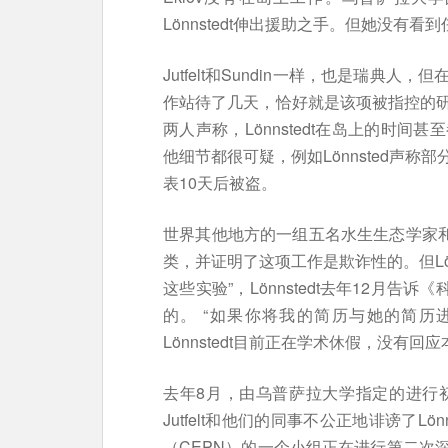
Lönnstedt伸出援助之手。但她没有
Jutfelt和Sundin一样，也是瑞
作站待了几天，恰好就是该项被指控的
两人声称，Lönnstedt在岛上的时
他细节都很可疑，例如Lönnsted声
表10天后被盗。
世界其他地方的一组五名水生生态学家和生理
类，并证明了这项工作是欺诈性的。但Lönn
这些实验”，Lönnstedt去年12月告诉
的。 “如果你将我的简历与她的简历
Lönnstedt目前正在学术休假，没有回
去年8月，由乌普萨拉大学指定的进行初
Jutfelt和他们的同事不公正地诽谤了Lö
（CEPN）的一个小组正在进行第二次