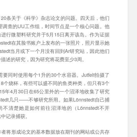
送了20条关于《科学》杂志论文的问题。四天后，他们
理调查的UU工作组，时间节点是一个核心问题。他
5日开始进行微塑料研究并于5月15日离开该岛。作为证据
nstedt在其脸书账户上发布的一张照片，照片显示她
stedt当月或下一个月没有回到Ar研究站，因此他们
描述的研究，因为研究将花费至少3周。
同时使用每个1升的30个水容器。Jutfelt拍摄了
示有18个烧杯，有些可以盛不同的鱼类种类，但只有3个
015年4月30日在65公里外的一个沼泽地收集了研究
edt几只——不够研究所用。如果Lönnstedt自己捕
尚不清楚她是如何前往沼泽地的（Lönnstedt不开
志中记录捕获。
作者将形成论文的基本数据放在期刊的网站或公共存