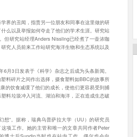
科学界的丑闻，指责另一位朋友和同事在这里做的研
了什么以及举报如何夺走了他们的学术生涯。研究站
研究站经理Anders Nissling已经煮了一壶浓咖
，研究人员前来工作站研究海洋生物和生态系统以及
6年6月3日发表于《科学》杂志之后成为头条新闻。
塑料碎片之间作出选择，摄食塑料如BBC的故事所
健康的饮食减缓了他们的成长，使他们更容易受到捕
示塑料垃圾冲入河流、湖泊和海洋，正在造成生态破
整个是一幻想”。据称，瑞典乌普萨拉大学（UU）的研究员
站完成了这项工作。她的主管和唯一的文章共同作者Peter
的博士后Sundin当时也在站内工作，偶尔也会向