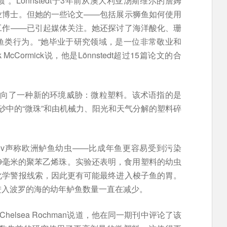
。Lönnstedt于3年前从澳大利亚汤斯维尔的詹姆
业博士。但她的一些论文——包括展示狮鱼如何使用
工作——已引起媒体关注。她还探讨了海洋酸化、珊
鱼类行为。“她毕业于研究领域，是一位非常敬业和
cCormick说，他是Lönnstedt超过15篇论文的合
edt转向了一种新的环境威胁：微粒塑料。该术语指的是
砂中的“微珠”和由机械力、阳光和天气分解的塑料碎
Eklöv声称欧洲鲈鱼幼虫——比成年鱼更容易受到污染
09毫米的聚苯乙烯珠。实验还表明，食用塑料的幼虫
化学警报线索，因此更有可能最终进入梭子鱼的胃。
进入波罗的海的幼年鲈鱼数量一直在减少。
elsea Rochman说道，他在同一期刊中评论了该