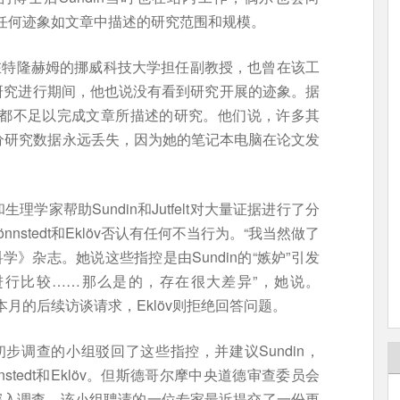
看到任何迹象如文章中描述的研究范围和规模。
典人，但在特隆赫姆的挪威科技大学担任副教授，也曾在该工
研究进行期间，他也说没有看到研究开展的迹象。据
间甚至都不足以完成文章所描述的研究。他们说，许多其
称部分研究数据永远丢失，因为她的笔记本电脑在论文发
学家帮助Sundin和Jutfelt对大量证据进行了分
stedt和Eklöv否认有任何不当行为。“我当然做了
《科学》杂志。她说这些指控是由Sundin的“嫉妒”引发
进行比较……那么是的，存在很大差异”，她说。
应本月的后续访谈请求，Eklöv则拒绝回答问题。
步调查的小组驳回了这些指控，并建议Sundin，
nnstedt和Eklöv。但斯德哥尔摩中央道德审查委员会
深入调查，该小组聘请的一位专家最近提交了一份更