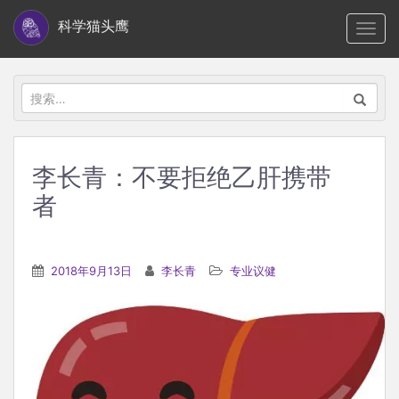
S
科学猫头鹰
TOGG
k
i
p
搜
t
索：
o
m
李长青：不要拒绝乙肝携带
a
者
i
n
c
2018年9月13日
李长青
专业议健
o
n
t
e
n
t