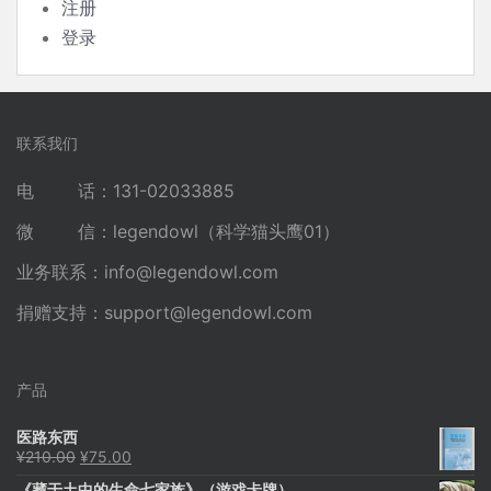
注册
登录
联系我们
电 话：131-02033885
微 信：legendowl（科学猫头鹰01）
业务联系：
info@legendowl.com
捐赠支持：
support@legendowl.com
产品
医路东西
原
当
¥
210.00
¥
75.00
价
前
《藏于土中的生命七家族》（游戏卡牌）