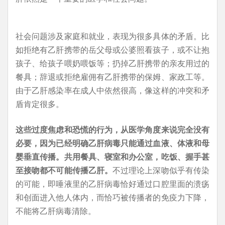
社会问题涉及家庭和就业，表现为很多具体的矛盾。比
如拒绝有乙肝携带的岳父母或公婆照看孩子，或不让抱
孩子、给孩子喂奶喂饭等；扔掉乙肝携带的亲友用过的
餐具；辞退或拒绝雇佣有乙肝携带的保姆、家政工等。
由于乙肝感染率在成人中依然很高，像这样的冲突和矛
盾肯定很多。
这些过度焦虑和恐慌的行为，从医学角度来说完全没有
必要，因为已经明确乙肝病毒只能通过血液、体液和母
婴垂直传播。共用餐具、寝室和办公室，吃饭、握手甚
至接吻都不可能传播乙肝。
不过理论上深吻似乎有传染
的可能，即唾液里的乙肝病毒恰好通过口腔里面的溃疡
和创面进入他人体内，而恰巧被传播者的免疫力下降，
不能将乙肝病毒清除。