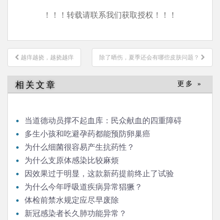
！！！转载请联系我们获取授权！！！
文
越痒越挠，越挠越痒
除了晒伤，夏季还会有哪些皮肤问题？
章
导
相关文章
更多 »
航
当道德动员撑不起血库：民众献血的四重障碍
多生小孩和吃避孕药都能预防卵巢癌
为什么细菌很容易产生抗药性？
为什么支原体感染比较麻烦
因效果过于明显，这款新药提前终止了试验
为什么今年呼吸道疾病异常猖獗？
体检前禁水规定应尽早废除
新冠感染者长久肺功能异常？