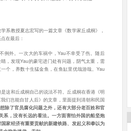
数学系教授夏志宏写的一篇文章《数学家丘成桐》，
亮点在最后：
也不例外。一次大的车祸中，Yau不幸受了伤。随后
金睛，发现Yau的豪宅进门处有问题，阴气太重，需
缸一个，养数十生猛金鱼，在鱼缸里优哉游哉。Yau
但是这和丘成桐自己的说法不符。丘成桐在香港《明
为《我们岂能自甘人后》的文章，里面提到清朝和民国
我想除了官员腐化问题之外，还有大部分老百姓和官
关系，没有长远的看法。一方面害怕外国的船坚炮
对国家经济有重要贡献的新建铁路、发起义和拳以为