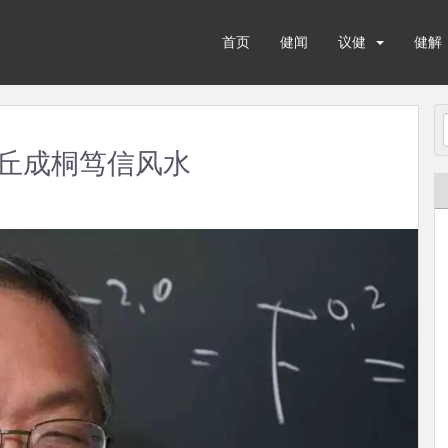
首页
健闻
议健
健解
丘成桐笃信风水