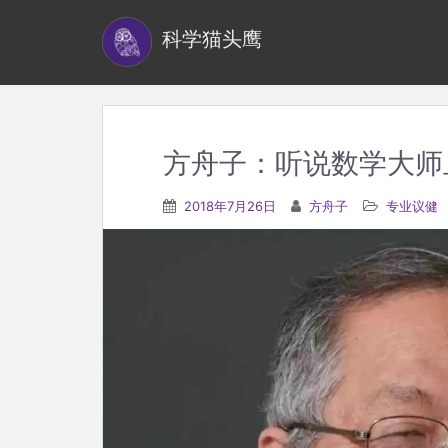
S
科学猫头鹰
k
i
p
t
o
方舟子：听说数学大师
m
a
2018年7月26日
方舟子
专业议健
i
n
c
o
n
t
e
n
t