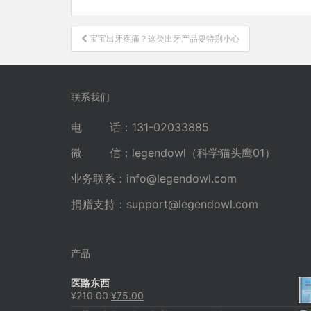
文
宝宝出牙疼痛？这类出牙产品要特别小心
章
导
航
联系我们
电 话：131-02033885
微 信：legendowl（科学猫头鹰01）
业务联系：
info@legendowl.com
捐赠支持：
support@legendowl.com
产品
医路东西
原
当
¥
210.00
¥
75.00
价
前