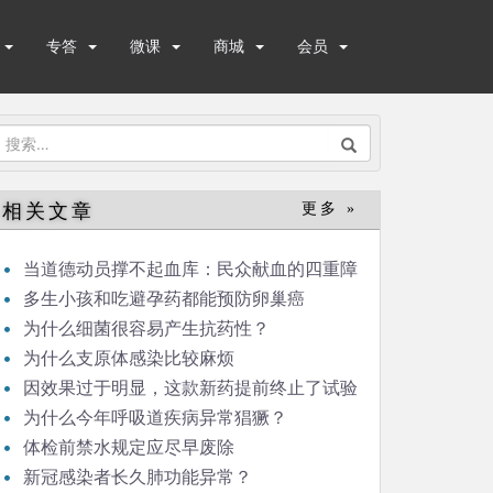
专答
微课
商城
会员
搜
索：
相关文章
更多 »
当道德动员撑不起血库：民众献血的四重障
碍
多生小孩和吃避孕药都能预防卵巢癌
为什么细菌很容易产生抗药性？
为什么支原体感染比较麻烦
因效果过于明显，这款新药提前终止了试验
为什么今年呼吸道疾病异常猖獗？
体检前禁水规定应尽早废除
新冠感染者长久肺功能异常？