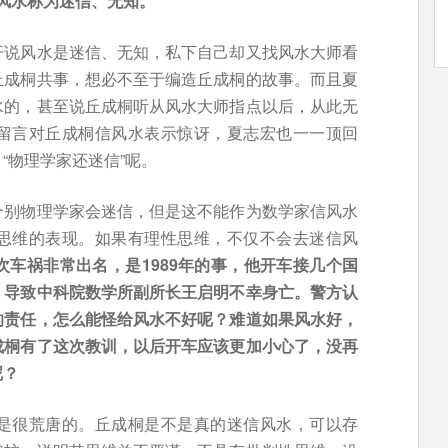
风水称为迷信、无知。
开说风水是迷信、无知，私下自己却又找风水大师看
丘成桐共事，想必不至于编造丘成桐的故事。而且夏
水的，甚至说丘成桐听从风水大师指点以后，从此无
留言对丘成桐信风水表示惊讶，夏志宏也一一顶回
“物理学家还迷信”呢。
个别物理学家会迷信，但是这不能作为数学家信风水
思维的表现。如果有理性思维，不仅不会去迷信风
次车祸非常出名，是1989年的事，他开车接几个国
，导致中科院数学所副所长王启明不幸身亡。警方认
的责任，怎么能怪给风水不好呢？难道如果风水好，
成桐有了这次教训，以后开车应该更加小心了，没再
呢？
是很荒唐的。丘成桐是不是真的迷信风水，可以存