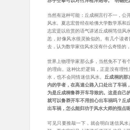
赤手空拳可以对付洋枪洋炮等。”明确把
当然有这种可能：丘成桐言行不一，公
风水。夏志宏曾经在哈佛大学数学系和
志宏是以欣赏的语气讲述丘成桐笃信风
恙，好像风水很灵验似的。有几个读者
去，认为数学家信风水没有什么奇怪的，
世界上物理学家那么多，当然免不了有
的理由。这种比烂逻辑，正是没有理性
水，也不会同情迷信风水。
丘成桐的那
内的学者，在高速公路入口处出了车祸
为是丘成桐鲁莽开车导致的。这是自己
就可以鲁莽开车不用担心出车祸吗？丘
出车祸，怎么能归功于风水大师的指点
可见只要推敲一下，就会明白迷信风水