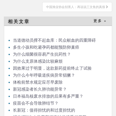
导
中国渔业协会别害人：再说说三文鱼的真假
航
相关文章
更多 »
当道德动员撑不起血库：民众献血的四重障碍
多生小孩和吃避孕药都能预防卵巢癌
为什么细菌很容易产生抗药性？
为什么支原体感染比较麻烦
因效果过于明显，这款新药提前终止了试验
为什么今年呼吸道疾病异常猖獗？
体检前禁水规定应尽早废除
新冠感染者长久肺功能异常？
日本福岛核废水排放的后果有多严重？
疫苗会不会导致肺结节？
长新冠：值得担忧的和过度担忧的