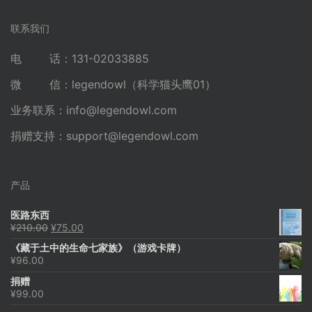
联系我们
电 话：131-02033885
微 信：legendowl（科学猫头鹰01）
业务联系：
info@legendowl.com
捐赠支持：
support@legendowl.com
产品
医路东西
原
当
¥
210.00
¥
75.00
价
前
《藏于土中的生命七家族》（游戏卡牌）
为：
价
¥
96.00
¥210.00。
格
为：
捐赠
¥75.00。
¥
99.00