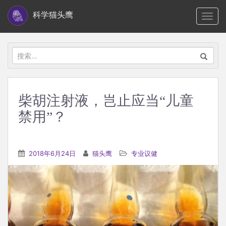
S
科学猫头鹰
TOGG
k
i
p
搜
t
索：
o
m
柴胡注射液，岂止应当“儿童
a
禁用”？
i
n
c
2018年6月24日
猫头鹰
专业议健
o
n
t
e
n
t