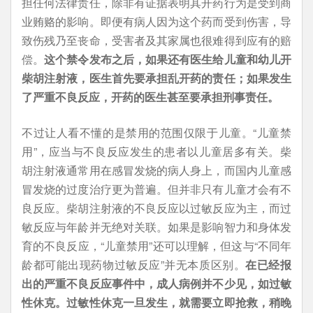
担任何法律责任，除非有证据表明其开药行为是受到商
业贿赂的影响。即便有病人因为这个药而受到伤害，导
致伤残乃至丧命，受害者及其家属也很难得到应有的赔
偿。
这个禁令发布之后，如果还有医生给儿童和幼儿开
柴胡注射液，医生首先要承担乱开药的责任；如果发生
了严重不良反应，开药的医生甚至要承担刑事责任。
不过让人看不懂的是禁用的范围仅限于儿童。“儿童禁
用”，应当与不良反应发生的患者以儿童居多有关。柴
胡注射液通常用在感冒发烧的病人身上，而国内儿童感
冒发烧的过度治疗更为普遍。但并非只有儿童才会有不
良反应。柴胡注射液的不良反应以过敏反应为主，而过
敏反应与年龄并无绝对关联。如果是影响智力和身体发
育的不良反应，“儿童禁用”还可以理解，但这与“不同年
龄都可能出现药物过敏反应”并无本质区别。
在已经报
出的严重不良反应事件中，成人病例并不少见，如过敏
性休克。过敏性休克一旦发生，就需要立即抢救，稍晚