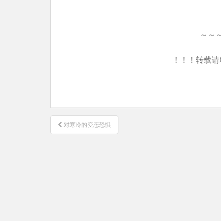
～～
！！！转载请
文
对寒冷的变态恐惧
章
导
航