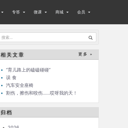
专答
微课
商城
会员
搜
索：
相关文章
更多 »
“育儿路上的磕磕碰碰”
误 食
汽车安全座椅
割伤，擦伤和咬伤……哎呀我的天！
归档
2026