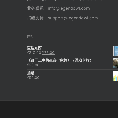
业务联系：
info@legendowl.com
捐赠支持：
support@legendowl.com
产品
医路东西
原
当
¥
210.00
¥
75.00
价
前
《藏于土中的生命七家族》（游戏卡牌）
为：
价
¥
96.00
¥210.00。
格
为：
捐赠
¥75.00。
¥
99.00