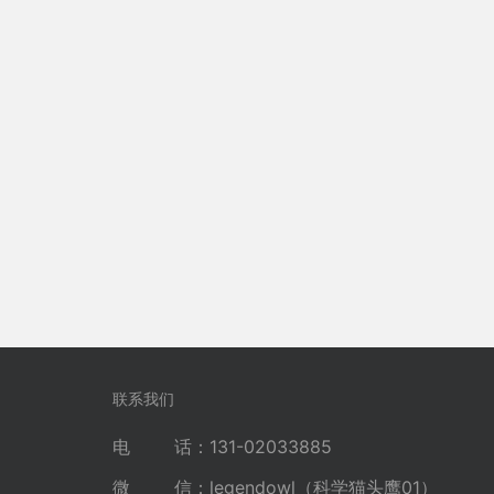
联系我们
电 话：131-02033885
微 信：legendowl（科学猫头鹰01）