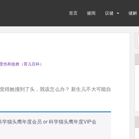
首页
健闻
议健
健解
受伤和急救（育儿百科）
我觉得她撞到了头，我该怎么办？ 新生儿不大可能自
科学猫头鹰年度会员
or
科学猫头鹰年度VIP会