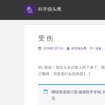
S
科学猫头鹰
k
i
p
t
o
受 伤
m
a
2018年1月11日
科学猫头鹰
误食，
i
n
c
85. 救命！我女儿从沙发上掉下来了。
o
己翻身，但是他们会扭来扭 […]
n
t
e
继续阅读请订阅
健康医学专辑
,
n
员
.
t