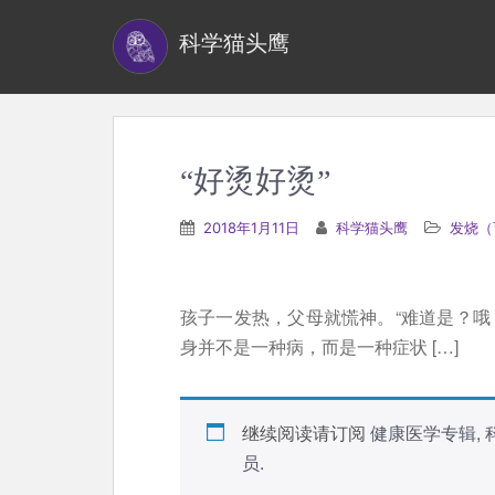
S
科学猫头鹰
k
i
p
t
o
“好烫好烫”
m
a
2018年1月11日
科学猫头鹰
发烧（
i
n
c
孩子一发热，父母就慌神。“难道是？哦
o
身并不是一种病，而是一种症状 […]
n
t
e
继续阅读请订阅
健康医学专辑
,
n
员
.
t