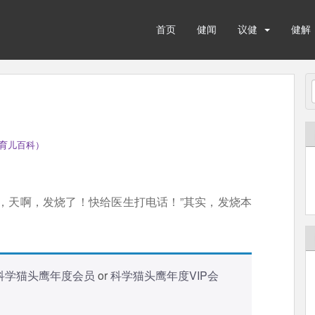
首页
健闻
议健
健解
育儿百科）
，天啊，发烧了！快给医生打电话！”其实，发烧本
科学猫头鹰年度会员
or
科学猫头鹰年度VIP会