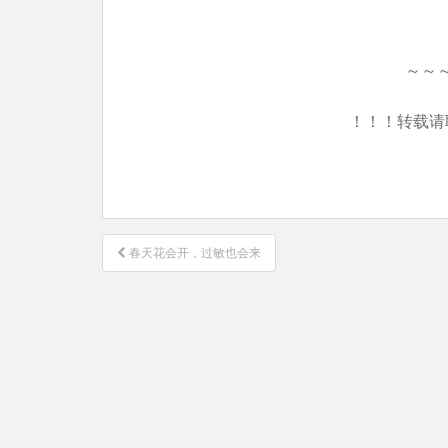
～～
！！！转载请
文
春天花会开，过敏也会来
章
导
航