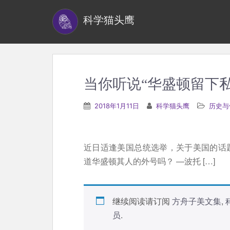
S
科学猫头鹰
k
i
p
t
o
当你听说“华盛顿留下
m
a
2018年1月11日
科学猫头鹰
历史与
i
n
c
近日适逢美国总统选举，关于美国的话
o
道华盛顿其人的外号吗？ —波托 […]
n
t
e
继续阅读请订阅
方舟子美文集
,
n
员
.
t