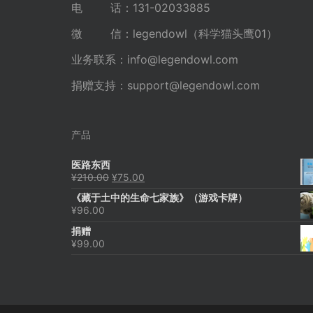
电 话：131-02033885
微 信：legendowl（科学猫头鹰01）
业务联系：
info@legendowl.com
捐赠支持：
support@legendowl.com
产品
医路东西
原
当
¥
210.00
¥
75.00
价
前
《藏于土中的生命七家族》（游戏卡牌）
为：
价
¥
96.00
¥210.00。
格
为：
捐赠
¥75.00。
¥
99.00