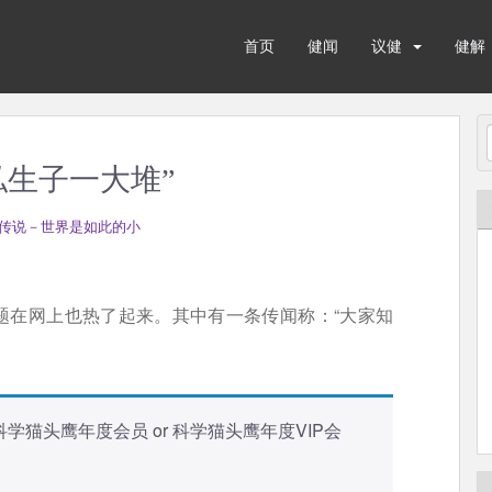
首页
健闻
议健
健解
私生子一大堆”
传说－世界是如此的小
题在网上也热了起来。其中有一条传闻称：“大家知
科学猫头鹰年度会员
or
科学猫头鹰年度VIP会