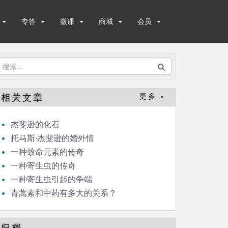
专答
微课
商城
会员
搜
索：
相关文章
更多 »
杰斐逊的化石
托马斯·杰斐逊的婚外情
一种致命元素的传奇
一种寄生虫的传奇
一种寄生虫引起的争端
青蒿素和中药有多大的关系？