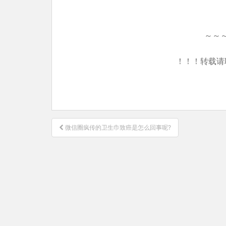
～～
！！！转载请
文
微信圈疯传的卫生巾致癌是怎么回事呢?
章
导
航