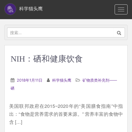
S
科学猫头鹰
TOGG
k
i
p
搜
t
索：
o
m
NIH：硒和健康饮食
a
i
n
2018年1月11日
科学猫头鹰
矿物质类补充剂——
c
硒
o
n
美国联邦政府在2015~2020年的“美国膳食指南”中指
t
出：“食物是营养需求的首要来源。” 营养丰富的食物中
e
含 […]
n
t