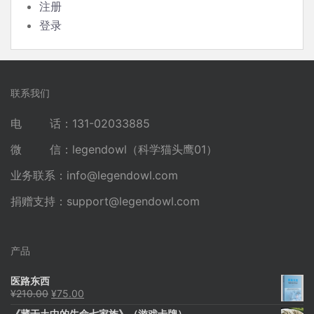
注册
登录
联系我们
电 话：131-02033885
微 信：legendowl（科学猫头鹰01）
业务联系：
info@legendowl.com
捐赠支持：
support@legendowl.com
产品
医路东西
原
当
¥
210.00
¥
75.00
价
前
《藏于土中的生命七家族》（游戏卡牌）