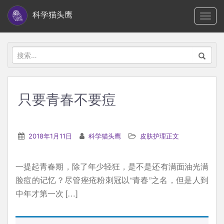
S
科学猫头鹰
TOGG
k
i
p
搜
t
索：
o
m
只要青春不要痘
a
i
n
2018年1月11日
科学猫头鹰
皮肤护理正文
c
o
一提起青春期，除了年少轻狂，是不是还有满面油光满
n
脸痘的记忆？尽管痤疮粉刺冠以“青春”之名，但是人到
t
中年才第一次 […]
e
n
t