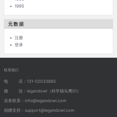
1995
元数据
注册
登录
联系我们
电 话：131-02033885
微 信：legendowl（科学猫头鹰01）
业务联系：
info@legendowl.com
捐赠支持：
support@legendowl.com